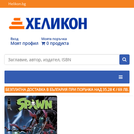
Helikon.bg
Вход
Моята поръчка
Моят профил
0 продукта
БЕЗПЛАТНА ДОСТАВКА В БЪЛГАРИЯ ПРИ ПОРЪЧКА
НАД 35.28 € / 69 ЛВ.