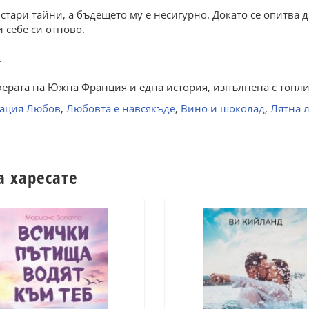
т стари тайни, а бъдещето му е несигурно. Докато се опитва
 себе си отново.
.
сферата на Южна Франция и една история, изпълнена с топл
ация Любов
,
Любовта е навсякъде
,
Вино и шоколад
,
Лятна 
а харесате