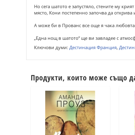
Но сега шатото е запустяло, стените му крия
място, Кони постепенно започва да открива и
А може би в Прованс все още я чака любовта
„Една нощ в шатото“ ще ви завладее с атмо
Ключови думи:
Дестинация Франция
,
Дестин
Продукти, които може също д