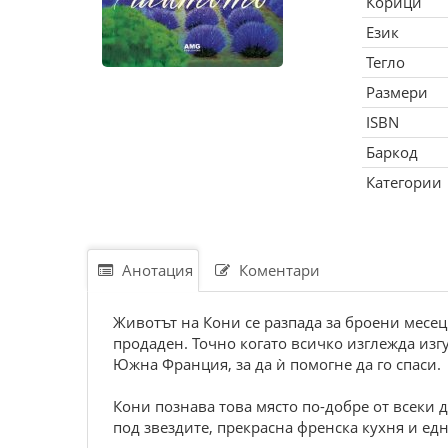
Корици
Език
Тегло
Размери
ISBN
Баркод
Категории
Анотация
Коментари
Животът на Кони се разпада за броени месеци
продаден. Точно когато всичко изглежда изг
Южна Франция, за да ѝ помогне да го спаси.
Кони познава това място по-добре от всеки 
под звездите, прекрасна френска кухня и едн