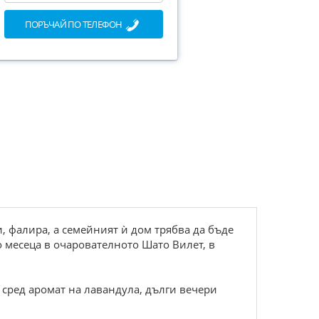
ПОРЪЧАЙ ПО ТЕЛЕФОН
и, фалира, а семейният ѝ дом трябва да бъде
о месеца в очарователното Шато Вилет, в
 сред аромат на лавандула, дълги вечери