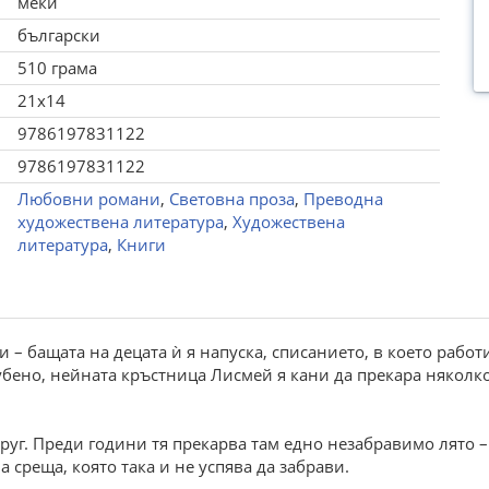
меки
български
510 грама
21x14
9786197831122
9786197831122
Любовни романи
,
Световна проза
,
Преводна
художествена литература
,
Художествена
литература
,
Книги
 – бащата на децата ѝ я напуска, списанието, в което работ
убено, нейната кръстница Лисмей я кани да прекара няколк
друг. Преди години тя прекарва там едно незабравимо лято –
а среща, която така и не успява да забрави.