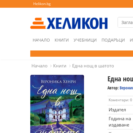
Helikon.bg
НАЧАЛО
КНИГИ
УЧЕБНИЦИ
ПОДАРЪЦИ
И
Начало
Книги
Една нощ в шатото
Една но
Автор:
Верони
Коментари: 0
Издател
Година на
издаване