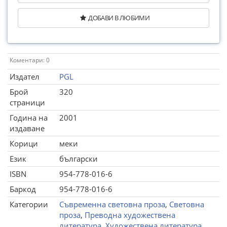
ДОБАВИ В ЛЮБИМИ
Коментари: 0
Издател
PGL
Брой
320
страници
Година на
2001
издаване
Корици
меки
Език
български
ISBN
954-778-016-6
Баркод
954-778-016-6
Категории
Съвременна световна проза
,
Световна
проза
,
Преводна художествена
литература
,
Художествена литература
,