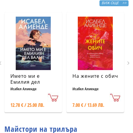
ВИЖ ОЩЕ >>
Името ми е
На жените с обич
Емилия дел
Валие
Исабел Алиенде
Исабел Алиенде
12.78 € / 25.00 ЛВ.
7.00 € / 13.69 ЛВ.
Майстори на трилъра