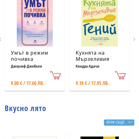
Умът в режим
Кухнята на
почивка
Мързеливия
гений
Джоузеф Джебели
Кендра Адачи
9.00 € / 17.60 ЛВ.
9.18 € / 17.95 ЛВ.
Вкусно лято
ВИЖ ОЩЕ >>