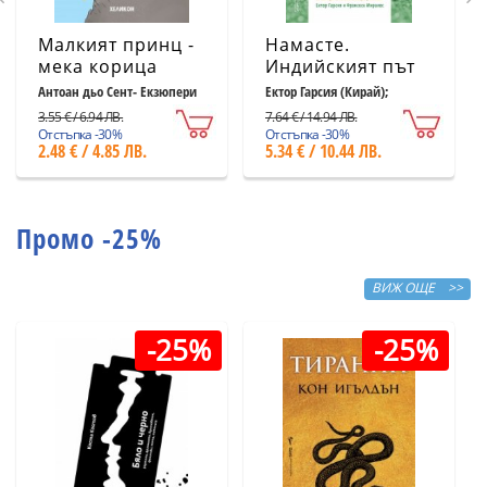
Малкият принц -
Намасте.
мека корица
Индийският път
светлосиня
към щастието,
Антоан дьо Сент- Екзюпери
Ектор Гарсия (Кирай);
Франсеск Миралес
удовлетворението
3.55 € / 6.94 ЛВ.
7.64 € / 14.94 ЛВ.
и успеха
Отстъпка -30%
Отстъпка -30%
2.48 € / 4.85 ЛВ.
5.34 € / 10.44 ЛВ.
Промо -25%
ВИЖ ОЩЕ >>
-25%
-25%