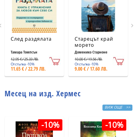
След раздялата
Старецът край
морето
Тамара Томпсън
Доменико Старноне
12.95 € / 25.33 ЛВ.
10.00 € / 19.56 ЛВ.
Отстъпка -10%
Отстъпка -10%
11.65 € / 22.79 ЛВ.
9.00 € / 17.60 ЛВ.
Месец на изд. Хермес
ВИЖ ОЩЕ >>
-10%
-10%