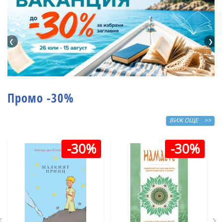
❮
❯
Промо -30%
ВИЖ ОЩЕ >>
-30%
-30%