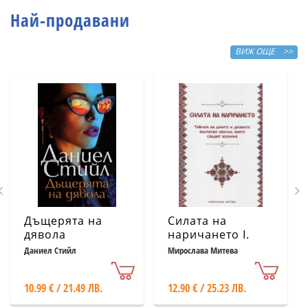
Най-продавани
ВИЖ ОЩЕ >>
Дъщерята на
Силата на
дявола
наричането І.
Тайната на
Даниел Стийл
Мирослава Митева
думите и
древните
10.99 € / 21.49 ЛВ.
12.90 € / 25.23 ЛВ.
български
обичаи, които