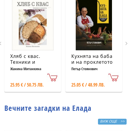
Хляб с квас.
Кухнята на баба
Техники и
и на проклетото
рецепти
й внуче
Жанина Митанкина
Петър Стоянович
25.95 € / 50.75 ЛВ.
25.05 € / 48.99 ЛВ.
Вечните загадки на Елада
ВИЖ ОЩЕ >>