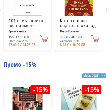
101 есета, които
Като гореща
ще променят
вода за шоколад
начина ви на
(ново издание)
Бриана Уийст
Лаура Ескивел
мислене
15.50 € / 30.32 ЛВ.
10.23 € / 20.01 ЛВ.
Отстъпка -20%
Отстъпка -20%
12.40 € / 24.25 ЛВ.
8.18 € / 16.00 ЛВ.
Промо -15%
ВИЖ ОЩЕ >>
-15%
-15%