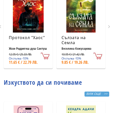
Протокол "Хаос"
Сълзата на
Семла
Жозе Родригеш душ Сантуш
Веселина Кожухарова
12.95 € / 25.33 ЛВ.
10.95 € / 21.42 ЛВ.
Отстъпка -10%
Отстъпка -10%
11.65 € / 22.79 ЛВ.
9.85 € / 19.26 ЛВ.
Изкуството да си почиваме
ВИЖ ОЩЕ >>