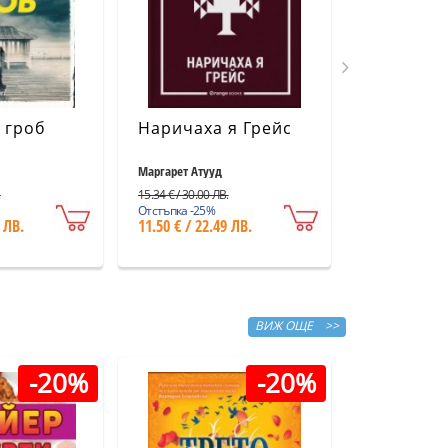
 гроб
Наричаха я Грейс
Праскова
Маргарет Атууд
Мария Андоно
.
15.34 € / 30.00 ЛВ.
3.58 € / 7.00 ЛВ.
Отстъпка -25%
Отстъпка -25%
 ЛВ.
11.50 € / 22.49 ЛВ.
2.68 € / 5.24
ВИЖ ОЩЕ >>
-20%
-20%