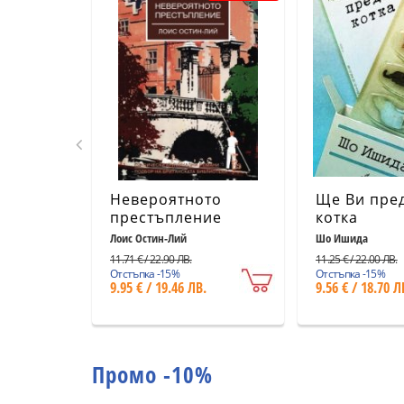
Невероятното
Ще Ви пре
престъпление
котка
Лоис Остин-Лий
Шо Ишида
11.71 € / 22.90 ЛВ.
11.25 € / 22.00 ЛВ.
Отстъпка -15%
Отстъпка -15%
9.95 € / 19.46 ЛВ.
9.56 € / 18.70 Л
Промо -10%