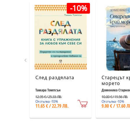
-10%
След раздялата
Старецът к
морето
Тамара Томпсън
Доменико Старно
12.95 € / 25.33 ЛВ.
10.00 € / 19.56 ЛВ.
Отстъпка -10%
Отстъпка -10%
11.65 € / 22.79 ЛВ.
9.00 € / 17.60 Л