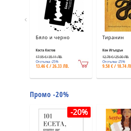
Бяло и черно
Тиранин
Коста Костов
Кон Игълдън
17.95 € / 35.11 ЛВ.
12.78 € / 25.00 ЛВ.
Отстъпка -25%
Отстъпка -25%
13.46 € / 26.33 ЛВ.
9.58 € / 18.74 Л
Промо -20%
-20%