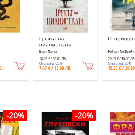
Грехът на
Отприщен
пианистката
Кърт Палка
Робърт Галбрейт
10.23 € / 20.01 ЛВ.
20.45 € / 40.00 ЛВ
Отстъпка -25%
Отстъпка -25%
В.
7.67 € / 15.00 ЛВ.
15.33 € / 29.98
-20%
-20%