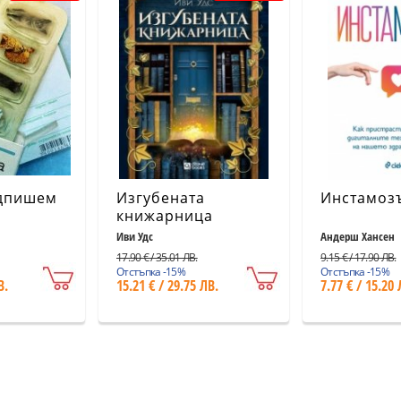
дпишем
Изгубената
Инстамоз
книжарница
Иви Удс
Андерш Хансен
17.90 € / 35.01 ЛВ.
9.15 € / 17.90 ЛВ.
Отстъпка -15%
Отстъпка -15%
В.
15.21 € / 29.75 ЛВ.
7.77 € / 15.20 