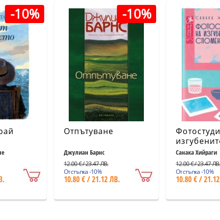
-10%
-10%
рай
Отпътуване
Фотостуди
изгубенит
спомени
не
Джулиан Барнс
Санака Хийраги
12.00 € / 23.47 ЛВ.
12.00 € / 23.47 ЛВ
Отстъпка -10%
Отстъпка -10%
В.
10.80 € / 21.12 ЛВ.
10.80 € / 21.12