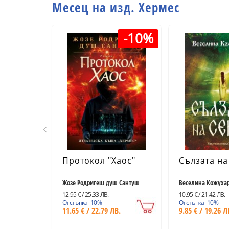
Месец на изд. Хермес
-10%
Протокол "Хаос"
Сълзата на
Жозе Родригеш душ Сантуш
Веселина Кожуха
12.95 € / 25.33 ЛВ.
10.95 € / 21.42 ЛВ.
Отстъпка -10%
Отстъпка -10%
11.65 € / 22.79 ЛВ.
9.85 € / 19.26 Л