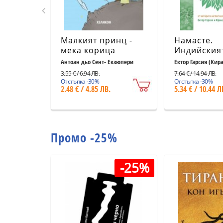
Малкият принц -
Намасте.
мека корица
Индийския
светлосиня
към щастие
Антоан дьо Сент- Екзюпери
Ектор Гарсия (Кир
Миралес
удовлетво
3.55 € / 6.94 ЛВ.
7.64 € / 14.94 ЛВ.
и успеха
Отстъпка -30%
Отстъпка -30%
2.48 € / 4.85 ЛВ.
5.34 € / 10.44 Л
Промо -25%
-25%