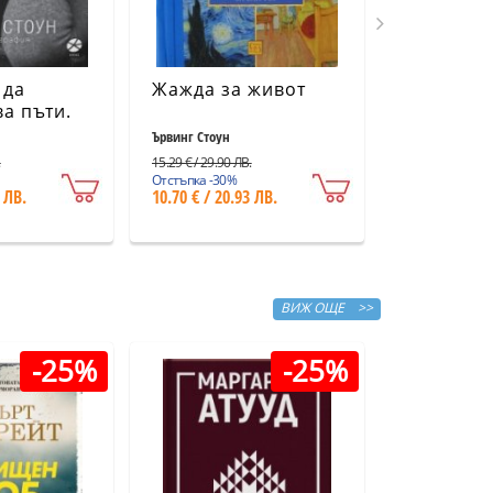
 да
Жажда за живот
Невинен 
а пъти.
доказван
рафия
противн
Ървинг Стоун
Скот Търоу
ание)
.
15.29 € / 29.90 ЛВ.
12.78 € / 25.00 Л
Отстъпка -30%
Отстъпка -30%
 ЛВ.
10.70 € / 20.93 ЛВ.
8.94 € / 17.4
ВИЖ ОЩЕ >>
-25%
-25%