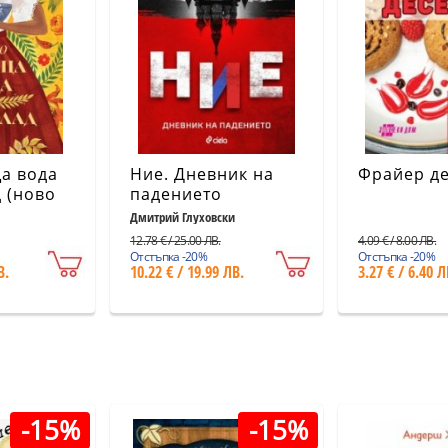
а вода
Ние. Дневник на
Фрайер д
 (ново
падението
Дмитрий Глуховски
12.78 € / 25.00 ЛВ.
4.09 € / 8.00 ЛВ.
Отстъпка -20%
Отстъпка -20%
В.
10.22 € / 19.99 ЛВ.
3.27 € / 6.40 Л
-15%
-15%