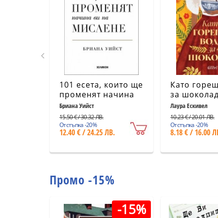
101 есета, които ще
Като горещ
променят начина
за шоколад
ви на мислене
издание)
Бриана Уийст
Лаура Ескивел
15.50 € / 30.32 ЛВ.
10.23 € / 20.01 ЛВ.
Отстъпка -20%
Отстъпка -20%
12.40 € / 24.25 ЛВ.
8.18 € / 16.00 Л
Промо -15%
-15%