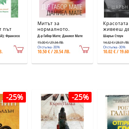
Митът за
Красотата
т път
нормалното.
живееш дв
то,
Травмата, болестта
Автобиог
ай); Франсеск
Д-р Габор Мате; Даниел Мате
Шарън Стоун
рението
и изцелението в
(ново изд
15.00 € / 29.34 ЛВ.
14.32 € / 28.01 ЛВ
една токсична
Отстъпка -30%
Отстъпка -30%
В.
10.50 € / 20.54 ЛВ.
10.02 € / 19.60
култура
-25%
-25%