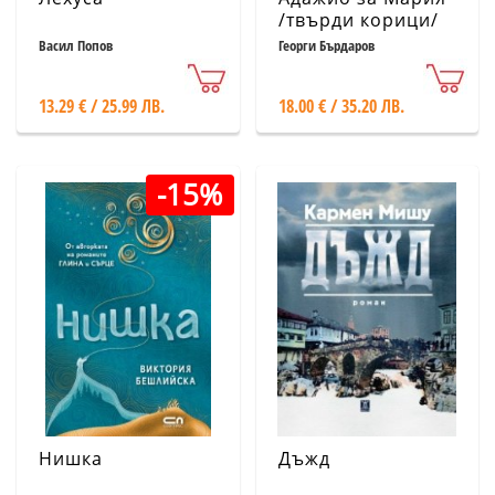
/твърди корици/
Васил Попов
Георги Бърдаров
13.29 € / 25.99 ЛВ.
18.00 € / 35.20 ЛВ.
-15%
Нишка
Дъжд