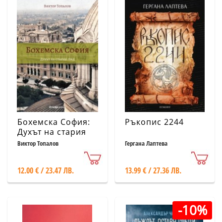
Бохемска София:
Ръкопис 2244
Духът на стария
град
Виктор Топалов
Гергана Лаптева
12.00 € / 23.47 ЛВ.
13.99 € / 27.36 ЛВ.
-10%