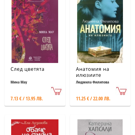
След цветята
Анатомия на
илюзиите
Мина Мау
Людмила Филипова
7.13 € / 13.95 ЛВ.
11.25 € / 22.00 ЛВ.