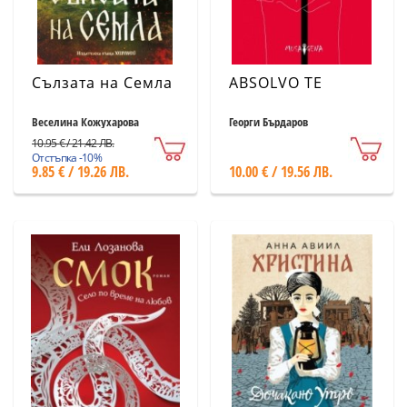
Сълзата на Семла
ABSOLVO TE
Веселина Кожухарова
Георги Бърдаров
10.95 € / 21.42 ЛВ.
Отстъпка -10%
9.85 € / 19.26 ЛВ.
10.00 € / 19.56 ЛВ.