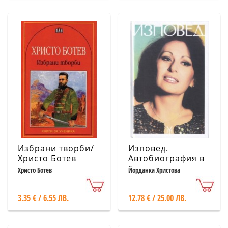
Избрани творби/
Изповед.
Христо Ботев
Автобиография в
3 тома - т..3
Христо Ботев
Йорданка Христова
3.35 € / 6.55 ЛВ.
12.78 € / 25.00 ЛВ.