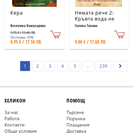
Кера
Нямата рече 2:
Кръвта вода не
става
Веселина Кожухарова
Галина Танева
9.95 € / 19.46 ЛВ.
Отстъпка -10%
8.95 € / 17.50 ЛВ.
9.00 € / 17.60 ЛВ.
1
2
3
4
5
...
239
ХЕЛИКОН
ПОМОЩ
За нас
Търсене
Работа
Поръчка
Контакти
Плащания
Общи условия
Доставка