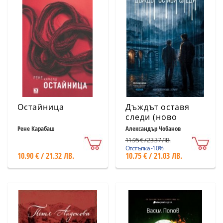
Остайница
Дъждът оставя
следи (ново
издание)
Рене Карабаш
Александър Чобанов
11.95 € / 23.37 ЛВ.
Отстъпка -10%
10.90 € / 21.32 ЛВ.
10.75 € / 21.03 ЛВ.