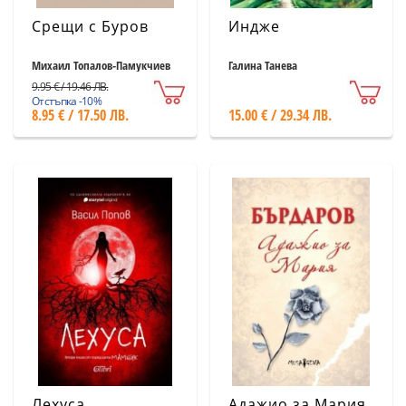
Срещи с Буров
Индже
Михаил Топалов-Памукчиев
Галина Танева
9.95 € / 19.46 ЛВ.
Отстъпка -10%
8.95 € / 17.50 ЛВ.
15.00 € / 29.34 ЛВ.
Лехуса
Адажио за Мария