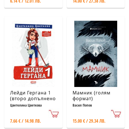
6.14 € / 12.01 ЛВ.
14.00 € / 27.38 ЛВ.
Лейди Гергана 1
Мамник (голям
(второ допълнено
формат)
издание)
Цветелина Цветкова
Васил Попов
7.66 € / 14.98 ЛВ.
15.00 € / 29.34 ЛВ.