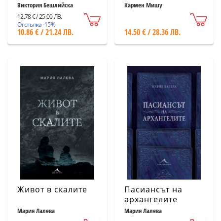
Виктория Бешлийска
Кармен Мишу
12.78 € / 25.00 ЛВ.
Отстъпка -15%
10.86 € / 21.24 ЛВ.
14.50 € / 28.36 ЛВ.
Живот в скалите
Пасиансът на
архангелите
Мария Лалева
Мария Лалева