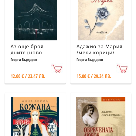
Аз още броя
Адажио за Мария
дните (ново
/меки корици/
допълнено
Георги Бърдаров
Георги Бърдаров
издание - твърда
корица)
12.00 € / 23.47 ЛВ.
15.00 € / 29.34 ЛВ.