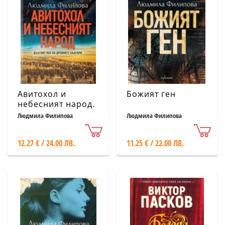
Авитохол и
Божият ген
небесният народ.
Дългият път на
Людмила Филипова
Людмила Филипова
древните българи
12.27 € / 24.00 ЛВ.
11.25 € / 22.00 ЛВ.