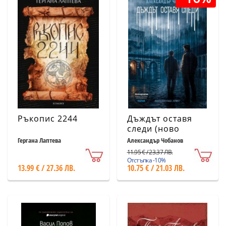
Ръкопис 2244
Дъждът оставя
следи (ново
издание)
Гергана Лаптева
Александър Чобанов
11.95 € / 23.37 ЛВ.
Отстъпка -10%
13.99 € / 27.36 ЛВ.
10.75 € / 21.03 ЛВ.