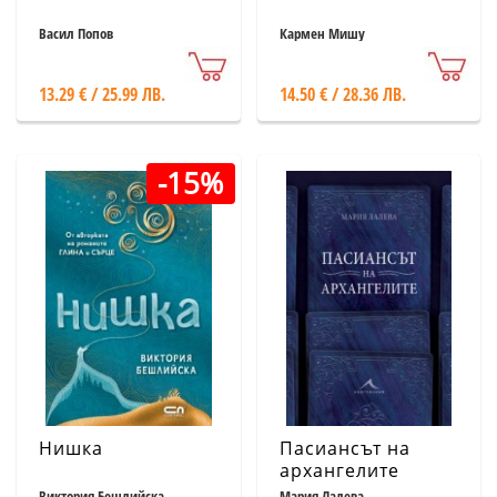
Васил Попов
Кармен Мишу
13.29 € / 25.99 ЛВ.
14.50 € / 28.36 ЛВ.
-15%
Нишка
Пасиансът на
архангелите
Виктория Бешлийска
Мария Лалева