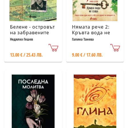
Белене - островът
Нямата рече 2:
на забравените
Кръвта вода не
става
Недялко Гешев
Галина Танева
13.00 € / 25.43 ЛВ.
9.00 € / 17.60 ЛВ.