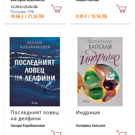
12.78 € / 25.00 ЛВ.
Отстъпка -15%
10.86 € / 21.24 ЛВ.
9.99 € / 19.54 ЛВ.
Последният ловец
Индрише
на делфини
Захари Карабашлиев
Катерина Хапсали