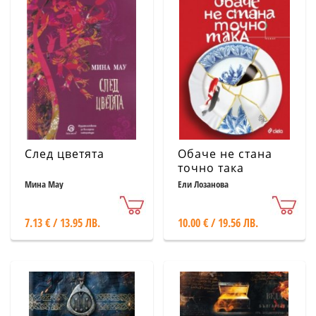
След цветята
Обаче не стана
точно така
Мина Мау
Ели Лозанова
7.13 € / 13.95 ЛВ.
10.00 € / 19.56 ЛВ.