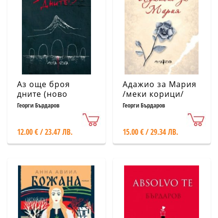
Аз още броя
Адажио за Мария
дните (ново
/меки корици/
допълнено
Георги Бърдаров
Георги Бърдаров
издание - твърда
корица)
12.00 € / 23.47 ЛВ.
15.00 € / 29.34 ЛВ.