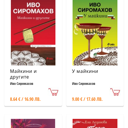
Майкини и
У майкини
другите
Иво Сиромахов
Иво Сиромахов
8.64 € / 16.90 ЛВ.
9.00 € / 17.60 ЛВ.