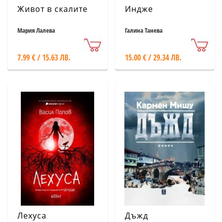
Живот в скалите
Индже
Мария Лалева
Галина Танева
7.99 € / 15.63 ЛВ.
15.00 € / 29.34 ЛВ.
Лехуса
Дъжд