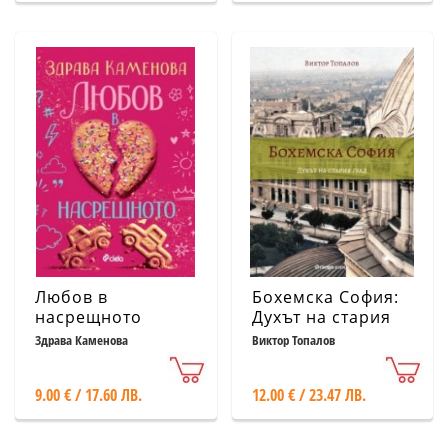
Любов в
Бохемска София:
насрещното
Духът на стария
град
Здрава Каменова
Виктор Топалов
9.00 € / 17.60 ЛВ.
12.00 € / 23.47 ЛВ.