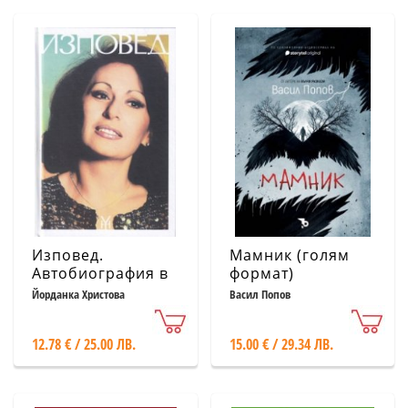
Изповед.
Мамник (голям
Автобиография в
формат)
3 тома - т..3
Йорданка Христова
Васил Попов
12.78 € / 25.00 ЛВ.
15.00 € / 29.34 ЛВ.