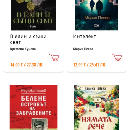
В един и същи
Интелект
свят
Кремена Кунева
Мария Пеева
14.00 € / 27.38 ЛВ.
12.99 € / 25.41 ЛВ.