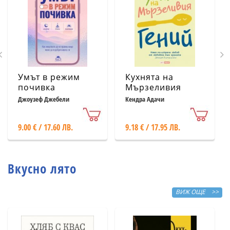
Умът в режим
Кухнята на
почивка
Мързеливия
гений
Джоузеф Джебели
Кендра Адачи
9.00 € / 17.60 ЛВ.
9.18 € / 17.95 ЛВ.
Вкусно лято
ВИЖ ОЩЕ >>