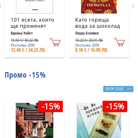
101 есета, които
Като гореща
ще променят
вода за шоколад
начина ви на
(ново издание)
Бриана Уийст
Лаура Ескивел
мислене
15.50 € / 30.32 ЛВ.
10.23 € / 20.01 ЛВ.
Отстъпка -20%
Отстъпка -20%
12.40 € / 24.25 ЛВ.
8.18 € / 16.00 ЛВ.
Промо -15%
ВИЖ ОЩЕ >>
-15%
-15%