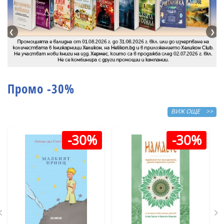
❮
❯
Промо -30%
ВИЖ ОЩЕ >>
-30%
-30%