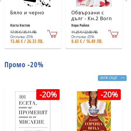
Бяло и черно
Обвързани с
дълг - Кн.2 Born
in Blood Mafia
Коста Костов
Кора Райли
Chronicles
17.95 € / 35.11 ЛВ.
11.25 € / 22.00 ЛВ.
Отстъпка -25%
Отстъпка -25%
13.46 € / 26.33 ЛВ.
8.43 € / 16.49 ЛВ.
Промо -20%
ВИЖ ОЩЕ >>
-20%
-20%