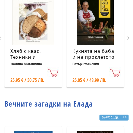
Хляб с квас.
Кухнята на баба
Техники и
и на проклетото
рецепти
й внуче
Жанина Митанкина
Петър Стоянович
25.95 € / 50.75 ЛВ.
25.05 € / 48.99 ЛВ.
Вечните загадки на Елада
ВИЖ ОЩЕ >>