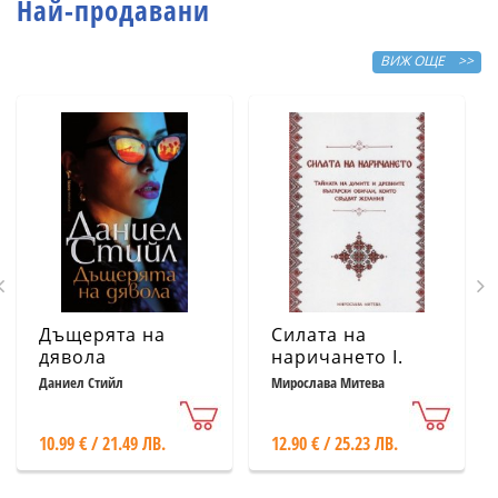
Най-продавани
ВИЖ ОЩЕ >>
Дъщерята на
Силата на
дявола
наричането І.
Тайната на
Даниел Стийл
Мирослава Митева
думите и
древните
10.99 € / 21.49 ЛВ.
12.90 € / 25.23 ЛВ.
български
обичаи, които
сбъдват желания