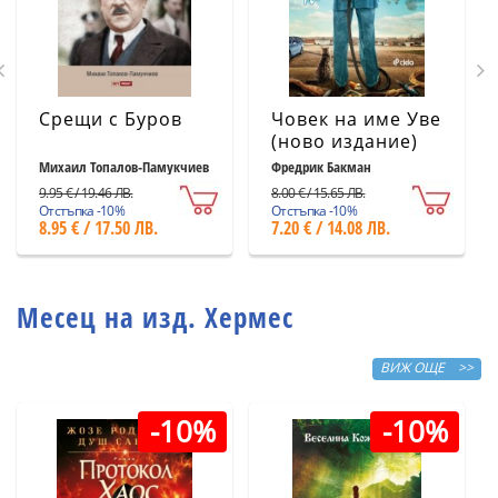
Срещи с Буров
Човек на име Уве
(ново издание)
Михаил Топалов-Памукчиев
Фредрик Бакман
9.95 € / 19.46 ЛВ.
8.00 € / 15.65 ЛВ.
Отстъпка -10%
Отстъпка -10%
8.95 € / 17.50 ЛВ.
7.20 € / 14.08 ЛВ.
Месец на изд. Хермес
ВИЖ ОЩЕ >>
-10%
-10%