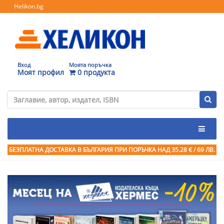
Helikon.bg
Вход
Моята поръчка
Моят профил
0 продукта
БЕЗПЛАТНА ДОСТАВКА В БЪЛГАРИЯ ПРИ ПОРЪЧКА
НАД 35.28 € / 69 ЛВ.