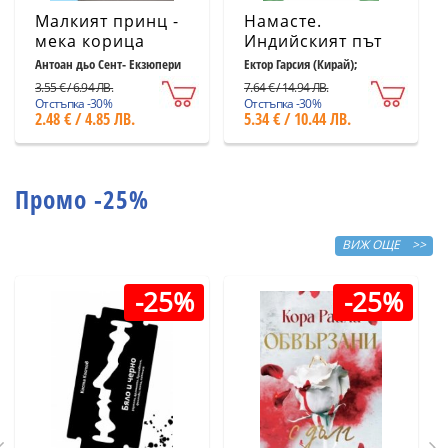
Малкият принц -
Намасте.
мека корица
Индийският път
светлосиня
към щастието,
Антоан дьо Сент- Екзюпери
Ектор Гарсия (Кирай);
Франсеск Миралес
удовлетворението
3.55 € / 6.94 ЛВ.
7.64 € / 14.94 ЛВ.
и успеха
Отстъпка -30%
Отстъпка -30%
2.48 € / 4.85 ЛВ.
5.34 € / 10.44 ЛВ.
Промо -25%
ВИЖ ОЩЕ >>
-25%
-25%