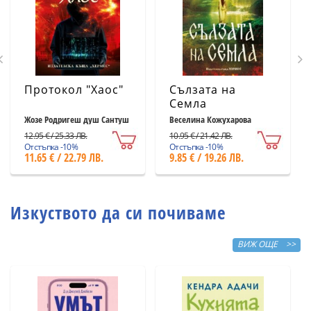
Протокол "Хаос"
Сълзата на
Семла
Жозе Родригеш душ Сантуш
Веселина Кожухарова
12.95 € / 25.33 ЛВ.
10.95 € / 21.42 ЛВ.
Отстъпка -10%
Отстъпка -10%
11.65 € / 22.79 ЛВ.
9.85 € / 19.26 ЛВ.
Изкуството да си почиваме
ВИЖ ОЩЕ >>