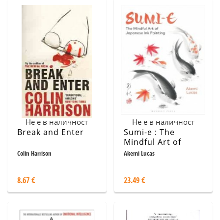
Не е в наличност
Не е в наличност
Break and Enter
Sumi-e : The
Mindful Art of
Japanese Ink
Colin Harrison
Akemi Lucas
Painting
8.67 €
23.49 €