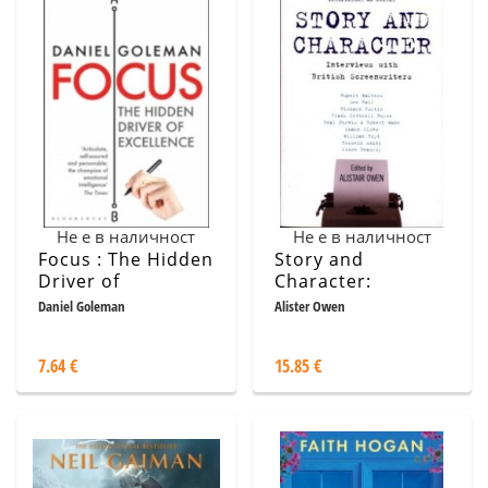
Не е в наличност
Не е в наличност
Focus : The Hidden
Story and
Driver of
Character:
Excellence
Interviews with
Daniel Goleman
Alister Owen
British
Screenwriters
7.64 €
15.85 €