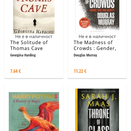
Не е в наличност
Не е в наличност
The Solitude of
The Madness of
Thomas Cave
Crowds : Gender,
Race and Identity
Georgina Harding
Douglas Murray
7.64 €
11.22 €