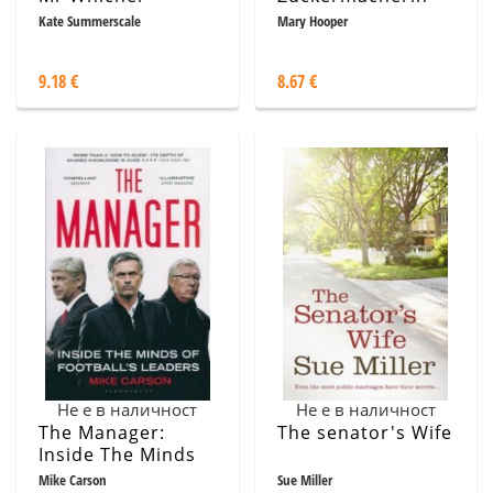
Kate Summerscale
Mary Hooper
9.18 €
8.67 €
Не е в наличност
Не е в наличност
The Manager:
The senator's Wife
Inside The Minds
of Football's
Mike Carson
Sue Miller