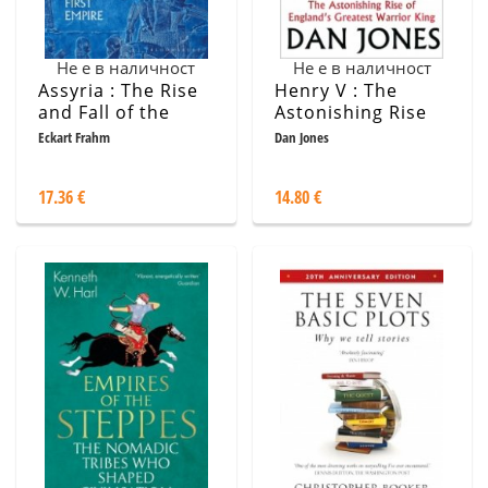
Не е в наличност
Не е в наличност
Assyria : The Rise
Henry V : The
and Fall of the
Astonishing Rise
World's First
of England's
Eckart Frahm
Dan Jones
Empire
Greatest Warrior
King
17.36 €
14.80 €