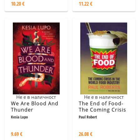
10.20 €
11.22 €
Не е в наличност
Не е в наличност
We Are Blood And
The End of Food-
Thunder
The Coming Crisis
in the World Food
Kesia Lupo
Paul Robert
Industry
9.69 €
26.08 €