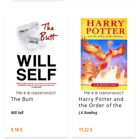
Не е в наличност
Не е в наличност
The Butt
Harry Potter and
the Order of the
Phoenix
Will Self
J.K.Rowling
9.18 €
11.22 €