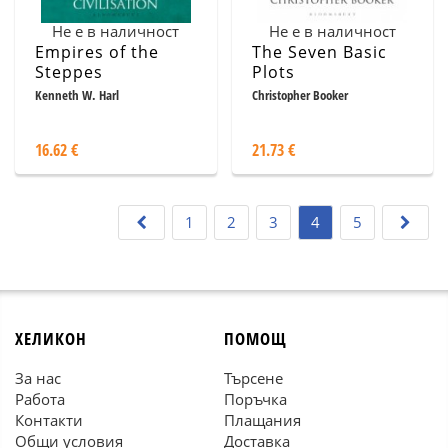
Не е в наличност
Не е в наличност
Empires of the
The Seven Basic
Steppes
Plots
Kenneth W. Harl
Christopher Booker
16.62 €
21.73 €
1
2
3
4
5
ХЕЛИКОН
ПОМОЩ
За нас
Търсене
Работа
Поръчка
Контакти
Плащания
Общи условия
Доставка