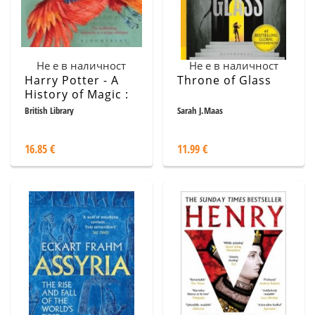
Не е в наличност
Не е в наличност
Harry Potter - A
Throne of Glass
History of Magic :
The Book of the
British Library
Sarah J.Maas
Exhibition
16.85 €
11.99 €