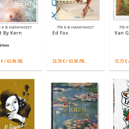
 е в наличност
Не е в наличност
Не е
t By Kern
Ed Fox
Van 
d Kern
 € / 63.96 ЛВ.
32.70 € / 63.96 ЛВ.
12.73 € 