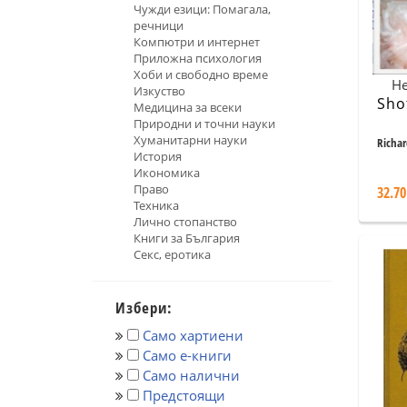
Чужди езици: Помагала,
речници
Компютри и интернет
Приложна психология
Хоби и свободно време
Не
Изкуство
Sho
Медицина за всеки
Природни и точни науки
Хуманитарни науки
Richar
История
Икономика
Право
32.70
Техника
Лично стопанство
Книги за България
Секс, еротика
Избери:
Само хартиени
Само е-книги
Само налични
Предстоящи