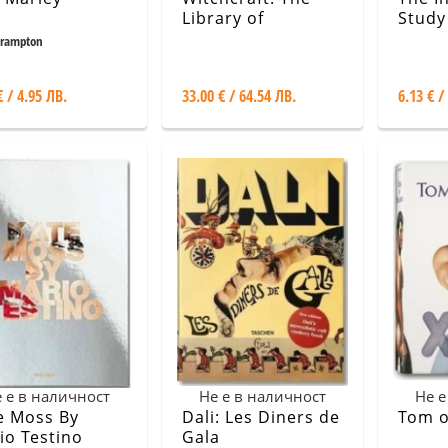
Library of
Study
Esoterica
Crampton
€ / 4.95 ЛВ.
33.00 € / 64.54 ЛВ.
6.13 € /
 е в наличност
Не е в наличност
Не е
e Moss By
Dali: Les Diners de
Tom o
io Testino
Gala