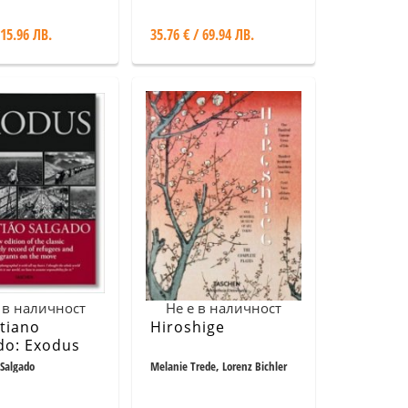
 15.96 ЛВ.
35.76 € / 69.94 ЛВ.
 в наличност
Не е в наличност
tiano
Hiroshige
do: Exodus
 Salgado
Melanie Trede, Lorenz Bichler