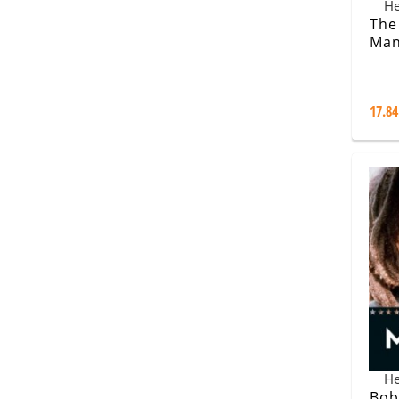
Не
The
Man
Typ
17.84
Не
Bob