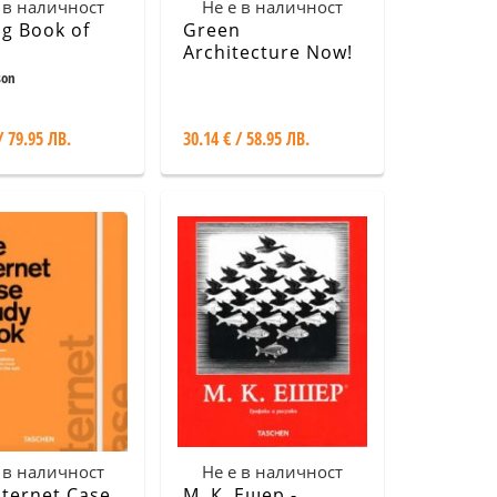
 в наличност
Не е в наличност
ig Book of
Green
Architecture Now!
Vol.2
son
/ 79.95 ЛВ.
30.14 € / 58.95 ЛВ.
 в наличност
Не е в наличност
nternet Case
М. К. Ешер -