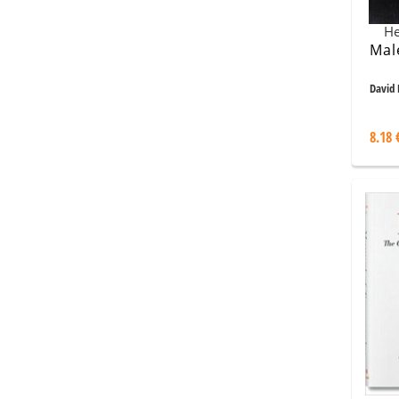
Не
Mal
David 
8.18 