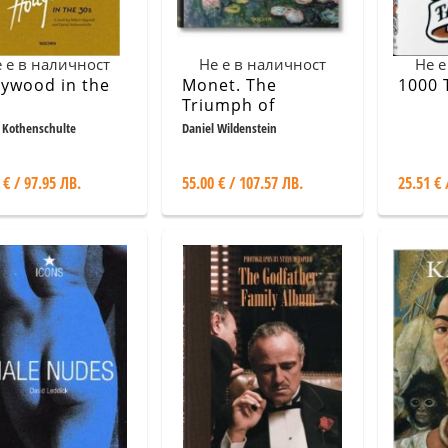
 е в наличност
Не е в наличност
Не е
lywood in the
Monet. The
1000 
Triumph of
Impressionism
 Kothenschulte
Daniel Wildenstein
 € / 97.95 ЛВ.
55.00 € / 107.57 ЛВ.
25.51 € 