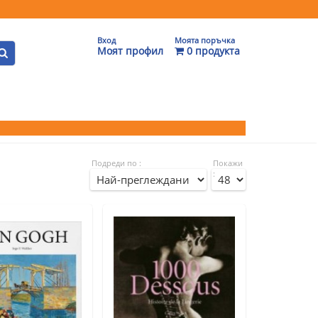
Вход
Моята поръчка
Моят профил
0 продукта
Подреди по :
Покажи
: