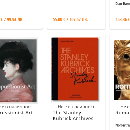
Dian Han
 € / 99.94 ЛВ.
55.00 € / 107.57 ЛВ.
153.36 €
 е в наличност
Не е в наличност
Не е
ressionist Art
The Stanley
Roma
Kubrick Archives
Norbert W