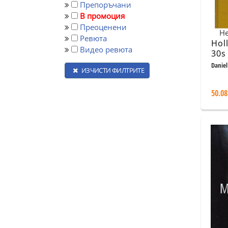
Препоръчани
В промоция
Преоценени
Не
Ревюта
Hol
Видео ревюта
30s
Daniel
ИЗЧИСТИ ФИЛТРИТЕ
50.08