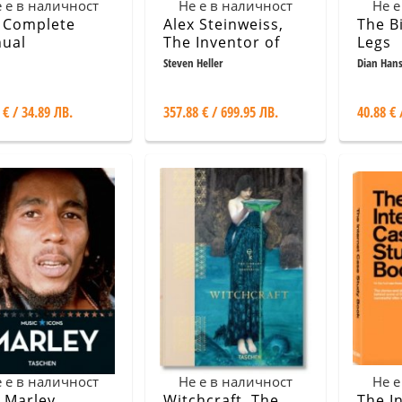
 е в наличност
Не е в наличност
Не е
 Complete
Alex Steinweiss,
The B
ual
The Inventor of
Legs
ography
the Modern Album
Steven Heller
Dian Han
Cover
 € / 34.89 ЛВ.
357.88 € / 699.95 ЛВ.
40.88 € 
 е в наличност
Не е в наличност
Не е
 Marley
Witchcraft. The
The I