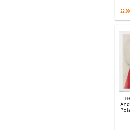
22.00
Не
And
Pol