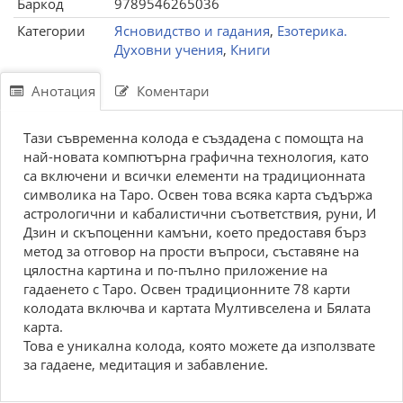
Баркод
9789546265036
Категории
Ясновидство и гадания
,
Езотерика.
Духовни учения
,
Книги
Анотация
Коментари
Тази съвременна колода е създадена с помощта на
най-новата компютърна графична технология, като
са включени и всички елементи на традиционната
символика на Таро. Освен това всяка карта съдържа
астрологични и кабалистични съответствия, руни, И
Дзин и скъпоценни камъни, което предоставя бърз
метод за отговор на прости въпроси, съставяне на
цялостна картина и по-пълно приложение на
гадаенето с Таро. Освен традиционните 78 карти
колодата включва и картата Мултивселена и Бялата
карта.
Това е уникална колода, която можете да използвате
за гадаене, медитация и забавление.