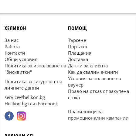
ХЕЛИКОН
ПОМОЩ
За нас
Търсене
Работа
Поръчка
Контакти
Плащания
Общи условия
Доставка
Политика за използване на
Данни за клиента
"бисквитки"
Как да свалим е-книги
Условия за ползване на
Политика за сигурност на
ваучер
личните данни
Право на отказ от закупена
service@helikon.bg
стока
Helikon.bg във Facebook
Правилници за
промоционални кампании
ВКЛЮЧИ СЕ!