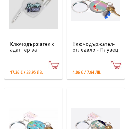
Ключодържател с
Ключодържател-
адаптер за
огледало - Плувец
зареждане на
CARTES D'ART
мобилен телефон
- Mr. Wonderful
17.36 € / 33.95 ЛВ.
4.06 € / 7.94 ЛВ.