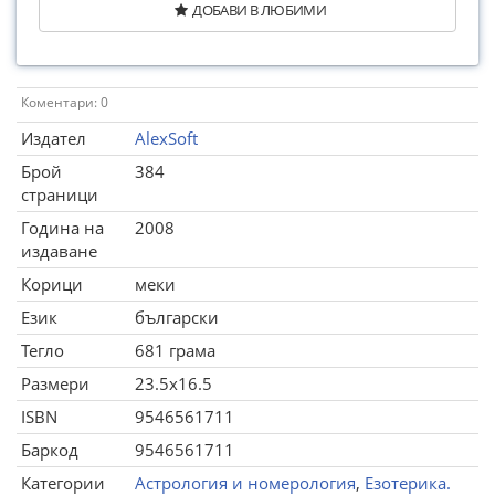
ДОБАВИ В ЛЮБИМИ
Коментари: 0
Издател
AlexSoft
Брой
384
страници
Година на
2008
издаване
Корици
меки
Език
български
Тегло
681 грама
Размери
23.5x16.5
ISBN
9546561711
Баркод
9546561711
Категории
Астрология и номерология
,
Езотерика.