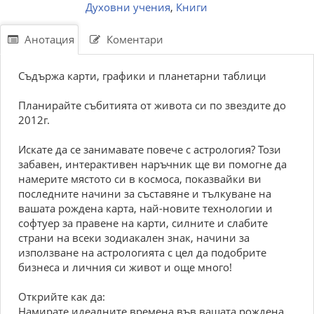
Духовни учения
,
Книги
Анотация
Коментари
Съдържа карти, графики и планетарни таблици
Планирайте събитията от живота си по звездите до
2012г.
Искате да се занимавате повече с астрология? Този
забавен, интерактивен наръчник ще ви помогне да
намерите мястото си в космоса, показвайки ви
последните начини за съставяне и тълкуване на
вашата рождена карта, най-новите технологии и
софтуер за правене на карти, силните и слабите
страни на всеки зодиакален знак, начини за
използване на астрологията с цел да подобрите
бизнеса и личния си живот и още много!
Открийте как да:
Намирате идеалните времена във вашата рождена