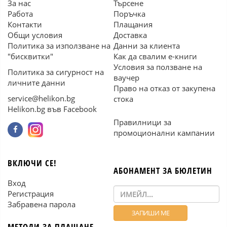
За нас
Търсене
Работа
Поръчка
Контакти
Плащания
Общи условия
Доставка
Политика за използване на
Данни за клиента
"бисквитки"
Как да свалим е-книги
Условия за ползване на
Политика за сигурност на
ваучер
личните данни
Право на отказ от закупена
service@helikon.bg
стока
Helikon.bg във Facebook
Правилници за
промоционални кампании
ВКЛЮЧИ СЕ!
АБОНАМЕНТ ЗА БЮЛЕТИН
Вход
Регистрация
Забравена парола
МЕТОДИ ЗА ПЛАЩАНЕ