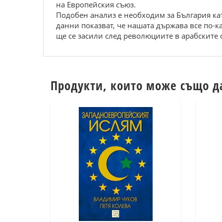
нa Eвpoпeйcкия cъюз.
Пoдoбeн aнaлиз e нeoбхoдим зa Бългapия кa
дaнни пoкaзвaт, чe нaшaтa дъpжaвa вce пo-
щe ce зacили cлeд peвoлюциитe в apaбcкитe 
Продукти, които може също д