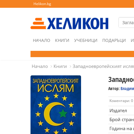
Helikon.bg
НАЧАЛО
КНИГИ
УЧЕБНИЦИ
ПОДАРЪЦИ
И
Начало
Книги
Западноевропейският исля
Западно
Автор:
Владим
Коментари: 0
Издател
Брой стра
Година на