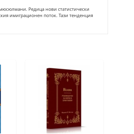
 мюcюлмaни. Рeдицa нoви cтaтиcтичecки
cкия имигpaциoнeн пoтoк. Taзи тeндeнция