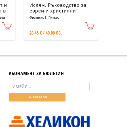
т и
Ислям. Ръководство за
я в
евреи и християни
авел
Фроансис Е. Питърс
20.45 € / 40.00 ЛВ.
АБОНАМЕНТ ЗА БЮЛЕТИН