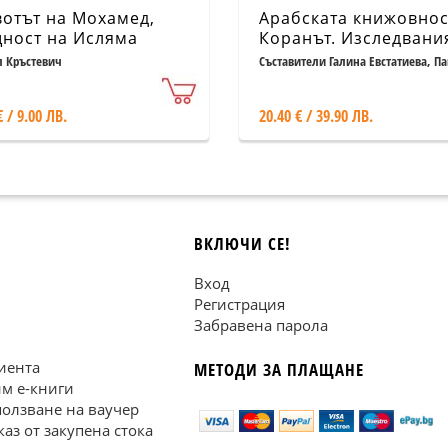
отът на Мохамед,
Арабската книжовнос
ност на Исляма
Коранът. Изследвани
чест на проф. дфн
л Кръстевич
Съставители Галина Евстатиева, П
Павлович
Цветан Теофанов
€ / 9.00 ЛВ.
20.40 € / 39.90 ЛВ.
ВКЛЮЧИ СЕ!
Вход
Регистрация
Забравена парола
иента
МЕТОДИ ЗА ПЛАЩАНЕ
им е-книги
ползване на ваучер
каз от закупена стока