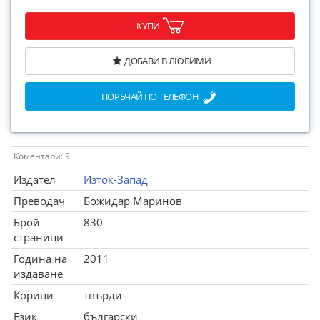
КУПИ
ДОБАВИ В ЛЮБИМИ
ПОРЪЧАЙ ПО ТЕЛЕФОН
Коментари: 9
Издател
Изток-Запад
Преводач
Божидар Маринов
Брой
830
страници
Година на
2011
издаване
Корици
твърди
Език
български