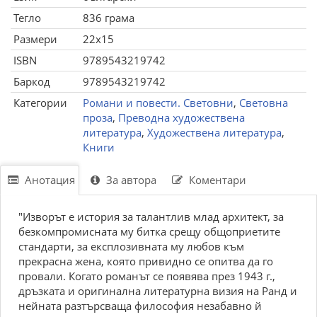
Тегло
836 грама
Размери
22x15
ISBN
9789543219742
Баркод
9789543219742
Категории
Романи и повести. Световни
,
Световна
проза
,
Преводна художествена
литература
,
Художествена литература
,
Книги
Анотация
За автора
Коментари
"Изворът е история за талантлив млад архитект, за
безкомпромисната му битка срещу общоприетите
стандарти, за експлозивната му любов към
прекрасна жена, която привидно се опитва да го
провали. Когато романът се появява през 1943 г.,
дръзката и оригинална литературна визия на Ранд и
нейната разтърсваща философия незабавно й