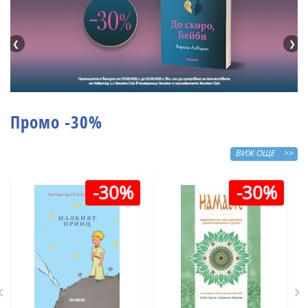
❮
❯
Промо -30%
ВИЖ ОЩЕ >>
-30%
-30%