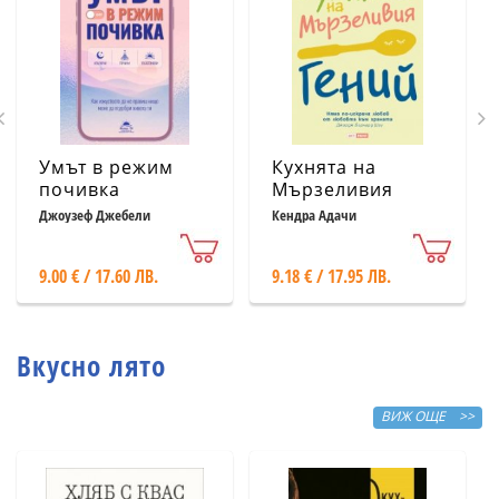
Умът в режим
Кухнята на
почивка
Мързеливия
гений
Джоузеф Джебели
Кендра Адачи
9.00 € / 17.60 ЛВ.
9.18 € / 17.95 ЛВ.
Вкусно лято
ВИЖ ОЩЕ >>