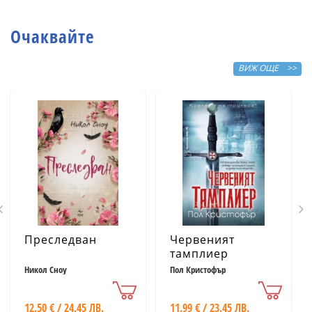
сбъдват желания
Очаквайте
ВИЖ ОЩЕ >>
Преследван
Червеният
тамплиер
Никол Сноу
Пол Кристофър
12.50 € / 24.45 ЛВ.
11.99 € / 23.45 ЛВ.