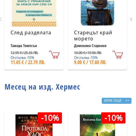
След раздялата
Старецът край
морето
Тамара Томпсън
Доменико Старноне
12.95 € / 25.33 ЛВ.
10.00 € / 19.56 ЛВ.
Отстъпка -10%
Отстъпка -10%
11.65 € / 22.79 ЛВ.
9.00 € / 17.60 ЛВ.
Месец на изд. Хермес
ВИЖ ОЩЕ >>
-10%
-10%