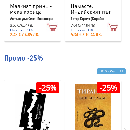
Малкият принц -
Намасте.
мека корица
Индийският път
светлосиня
към щастието,
Антоан дьо Сент- Екзюпери
Ектор Гарсия (Кирай);
Франсеск Миралес
удовлетворението
3.55 € / 6.94 ЛВ.
7.64 € / 14.94 ЛВ.
и успеха
Отстъпка -30%
Отстъпка -30%
2.48 € / 4.85 ЛВ.
5.34 € / 10.44 ЛВ.
Промо -25%
ВИЖ ОЩЕ >>
-25%
-25%