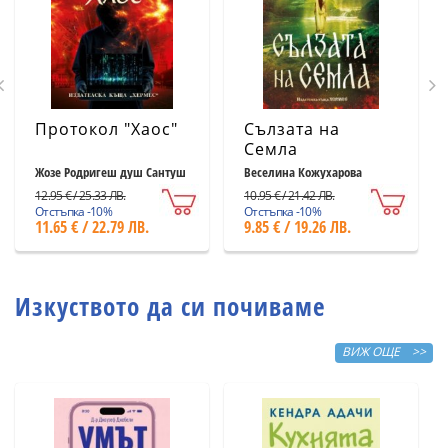
Протокол "Хаос"
Сълзата на
Семла
Жозе Родригеш душ Сантуш
Веселина Кожухарова
12.95 € / 25.33 ЛВ.
10.95 € / 21.42 ЛВ.
Отстъпка -10%
Отстъпка -10%
11.65 € / 22.79 ЛВ.
9.85 € / 19.26 ЛВ.
Изкуството да си почиваме
ВИЖ ОЩЕ >>