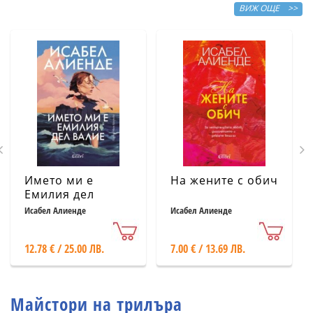
ВИЖ ОЩЕ >>
Името ми е
На жените с обич
Емилия дел
Валие
Исабел Алиенде
Исабел Алиенде
12.78 € / 25.00 ЛВ.
7.00 € / 13.69 ЛВ.
Майстори на трилъра