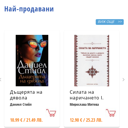
Най-продавани
ВИЖ ОЩЕ >>
Дъщерята на
Силата на
дявола
наричането І.
Тайната на
Даниел Стийл
Мирослава Митева
думите и
древните
10.99 € / 21.49 ЛВ.
12.90 € / 25.23 ЛВ.
български
обичаи, които