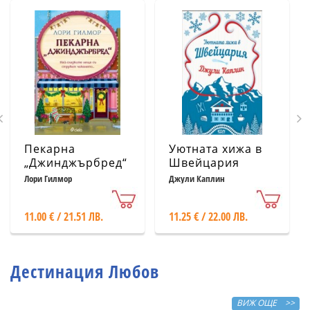
Пекарна
Уютната хижа в
„Джинджърбред“
Швейцария
(с цветни
Лори Гилмор
Джули Каплин
порезки)
11.00 € / 21.51 ЛВ.
11.25 € / 22.00 ЛВ.
Дестинация Любов
ВИЖ ОЩЕ >>