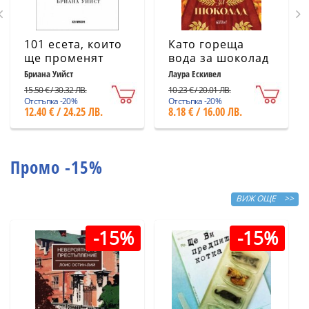
101 есета, които
Като гореща
ще променят
вода за шоколад
начина ви на
(ново издание)
Бриана Уийст
Лаура Ескивел
мислене
15.50 € / 30.32 ЛВ.
10.23 € / 20.01 ЛВ.
Отстъпка -20%
Отстъпка -20%
12.40 € / 24.25 ЛВ.
8.18 € / 16.00 ЛВ.
Промо -15%
ВИЖ ОЩЕ >>
-15%
-15%