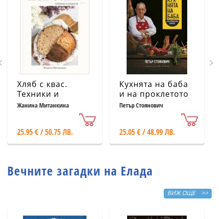
Хляб с квас.
Кухнята на баба
Техники и
и на проклетото
рецепти
й внуче
Жанина Митанкина
Петър Стоянович
25.95 € / 50.75 ЛВ.
25.05 € / 48.99 ЛВ.
Вечните загадки на Елада
ВИЖ ОЩЕ >>