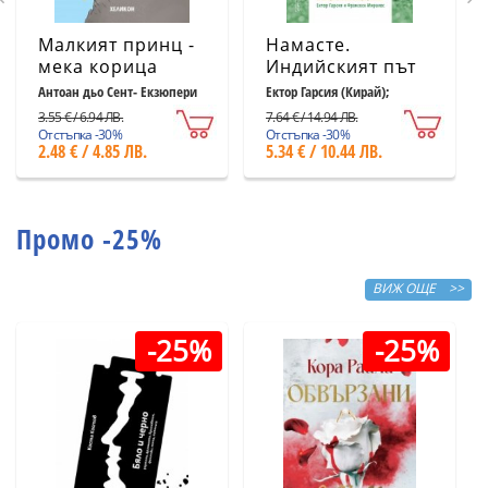
Малкият принц -
Намасте.
мека корица
Индийският път
светлосиня
към щастието,
Антоан дьо Сент- Екзюпери
Ектор Гарсия (Кирай);
Франсеск Миралес
удовлетворението
3.55 € / 6.94 ЛВ.
7.64 € / 14.94 ЛВ.
и успеха
Отстъпка -30%
Отстъпка -30%
2.48 € / 4.85 ЛВ.
5.34 € / 10.44 ЛВ.
Промо -25%
ВИЖ ОЩЕ >>
-25%
-25%