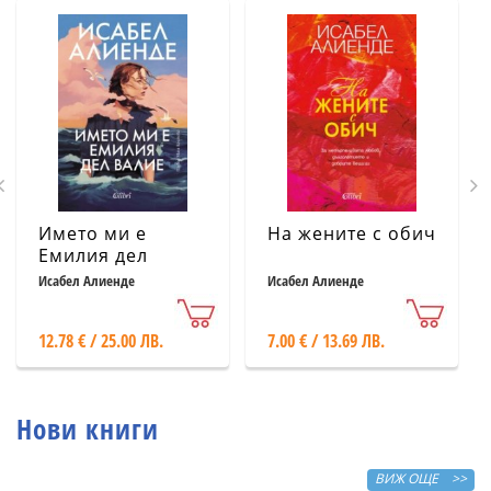
Името ми е
На жените с обич
Емилия дел
Валие
Исабел Алиенде
Исабел Алиенде
12.78 € / 25.00 ЛВ.
7.00 € / 13.69 ЛВ.
Нови книги
ВИЖ ОЩЕ >>