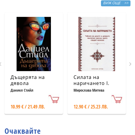
ВИЖ ОЩЕ >>
Дъщерята на
Силата на
дявола
наричането І.
Тайната на
Даниел Стийл
Мирослава Митева
думите и
древните
10.99 € / 21.49 ЛВ.
12.90 € / 25.23 ЛВ.
български
обичаи, които
сбъдват желания
Очаквайте