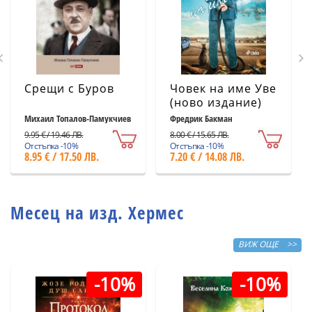
Срещи с Буров
Човек на име Уве
(ново издание)
Михаил Топалов-Памукчиев
Фредрик Бакман
9.95 € / 19.46 ЛВ.
8.00 € / 15.65 ЛВ.
Отстъпка -10%
Отстъпка -10%
8.95 € / 17.50 ЛВ.
7.20 € / 14.08 ЛВ.
Месец на изд. Хермес
ВИЖ ОЩЕ >>
-10%
-10%