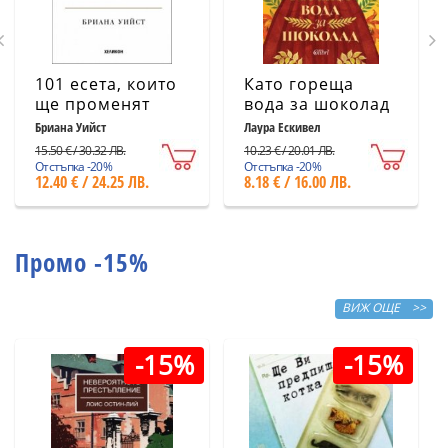
101 есета, които
Като гореща
ще променят
вода за шоколад
начина ви на
(ново издание)
Бриана Уийст
Лаура Ескивел
мислене
15.50 € / 30.32 ЛВ.
10.23 € / 20.01 ЛВ.
Отстъпка -20%
Отстъпка -20%
12.40 € / 24.25 ЛВ.
8.18 € / 16.00 ЛВ.
Промо -15%
ВИЖ ОЩЕ >>
-15%
-15%