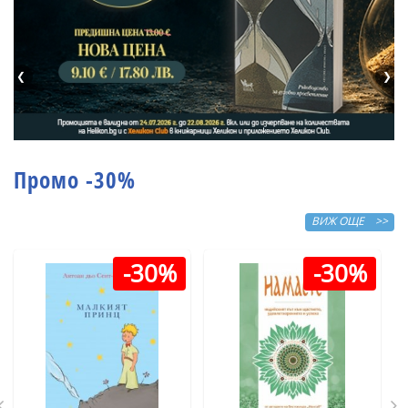
❮
❯
Промо -30%
ВИЖ ОЩЕ >>
-30%
-30%