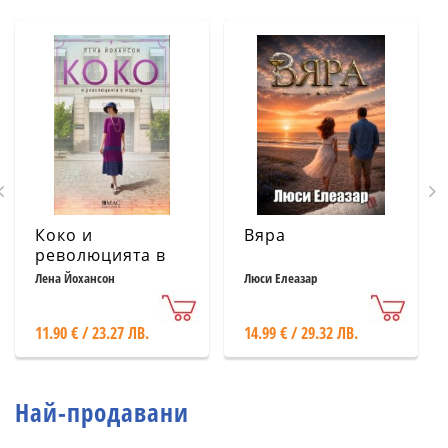
Коко и
Вяра
революцията в
модата
Лена Йохансон
Люси Елеазар
11.90 € / 23.27 ЛВ.
14.99 € / 29.32 ЛВ.
Най-продавани