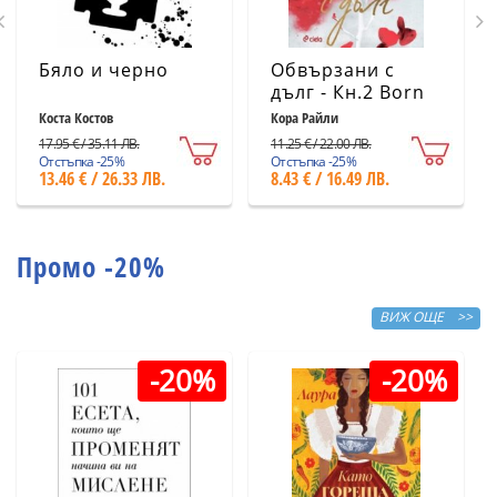
Бяло и черно
Обвързани с
дълг - Кн.2 Born
in Blood Mafia
Коста Костов
Кора Райли
Chronicles
17.95 € / 35.11 ЛВ.
11.25 € / 22.00 ЛВ.
Отстъпка -25%
Отстъпка -25%
13.46 € / 26.33 ЛВ.
8.43 € / 16.49 ЛВ.
Промо -20%
ВИЖ ОЩЕ >>
-20%
-20%