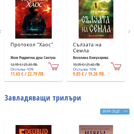
Протокол "Хаос"
Сълзата на
Семла
Жозе Родригеш душ Сантуш
Веселина Кожухарова
12.95 € / 25.33 ЛВ.
10.95 € / 21.42 ЛВ.
Отстъпка -10%
Отстъпка -10%
11.65 € / 22.79 ЛВ.
9.85 € / 19.26 ЛВ.
Завладяващи трилъри
ВИЖ ОЩЕ >>