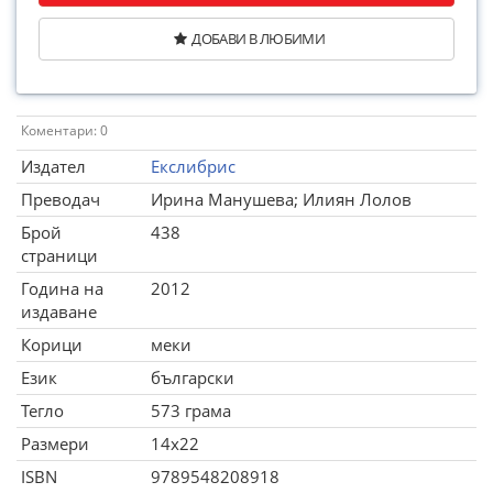
ДОБАВИ В ЛЮБИМИ
Коментари: 0
Издател
Екслибрис
Преводач
Ирина Манушева; Илиян Лолов
Брой
438
страници
Година на
2012
издаване
Корици
меки
Език
български
Тегло
573 грама
Размери
14x22
ISBN
9789548208918