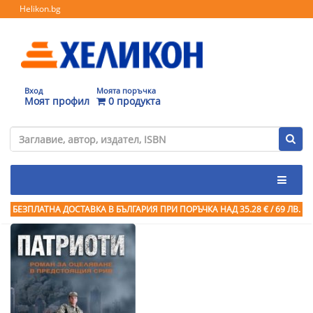
Helikon.bg
Вход
Моята поръчка
Моят профил
0 продукта
БЕЗПЛАТНА ДОСТАВКА В БЪЛГАРИЯ ПРИ ПОРЪЧКА
НАД 35.28 € / 69 ЛВ.