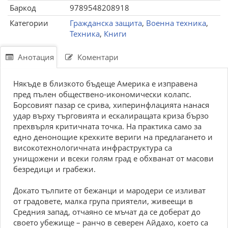
Баркод
9789548208918
Категории
Гражданска защита
,
Военна техника
,
Техника
,
Книги
Анотация
Коментари
Някъде в близкото бъдеще Америка е изправена
пред пълен обществено-икономически колапс.
Борсовият пазар се срива, хиперинфлацията нанася
удар върху търговията и ескалиращата криза бързо
прехвърля критичната точка. На практика само за
едно денонощие крехките вериги на предлагането и
високотехнологичната инфраструктура са
унищожени и всеки голям град е обхванат от масови
безредици и грабежи.
Докато тълпите от бежанци и мародери се изливат
от градовете, малка група приятели, живеещи в
Средния запад, отчаяно се мъчат да се доберат до
своето убежище – ранчо в северен Айдахо, което са