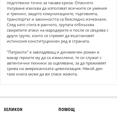
подготвили точно за такава криза. Опасното
пътуване изисква да използват всичките си умения
и тренинг, защото комуникациите, търговията,
транспортът и законността са безследно изчезнали.
След като стига в ранчото, групата отблъсква
свирепите атаки на мародерите и после се свързва с
други групи, които се стремят да възстановят
истинския конституционен ред в страната.
"Патриоти" е завладяващ и динамичен роман и
макар героите му да са измислени, те си служат с
автентични техники за оцеляване, за да преживеят
срива на американската цивилизация. Някой ден
тази книга може да ви спаси живота.
ХЕЛИКОН
ПОМОЩ