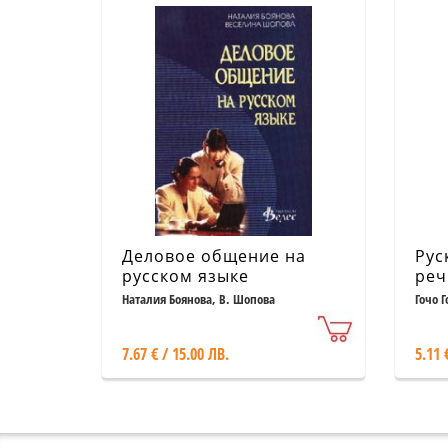
Деловое общение на
Рус
русском языке
реч
бол
Наталия Боянова, В. Шопова
Гочо 
сло
7.67 € / 15.00 ЛВ.
5.11 