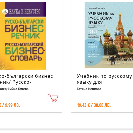
ко-български бизнес
Учебник по русскому
ник/ Русско-
языку для
гарский бизнес-
профилированной
Гочев;Сийка Гочева
Татяна Ненкова
варь
подготовки уровень 
1.1
€ / 9.99 ЛВ.
19.43 € / 38.00 ЛВ.