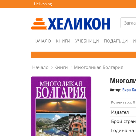
Helikon.bg
НАЧАЛО
КНИГИ
УЧЕБНИЦИ
ПОДАРЪЦИ
И
Начало
Книги
Многоликая Болгария
Многоли
Автор:
Вяра К
Коментари: 0
Издател
Брой стра
Година на