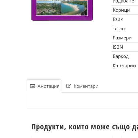
издаване
Корици
Език
Тегло
Размери
ISBN
Баркод
Категории
Анотация
Коментари
Продукти, които може също д