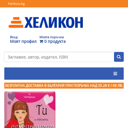
Helikon.bg
Вход
Моята поръчка
Моят профил
0 продукта
БЕЗПЛАТНА ДОСТАВКА В БЪЛГАРИЯ ПРИ ПОРЪЧКА
НАД 35.28 € / 69 ЛВ.