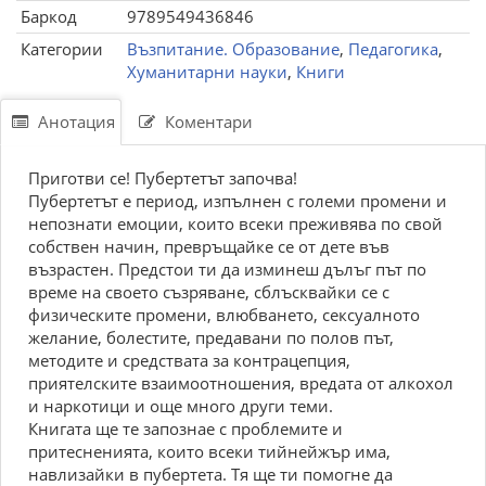
Баркод
9789549436846
Категории
Възпитание. Образование
,
Педагогика
,
Хуманитарни науки
,
Книги
Анотация
Коментари
Приготви се! Пубертетът започва!
Пубертетът е период, изпълнен с големи промени и
непознати емоции, които всеки преживява по свой
собствен начин, превръщайке се от дете във
възрастен. Предстои ти да изминеш дълъг път по
време на своето съзряване, сблъсквайки се с
физическите промени, влюбването, сексуалното
желание, болестите, предавани по полов път,
методите и средствата за контрацепция,
приятелските взаимоотношения, вредата от алкохол
и наркотици и още много други теми.
Книгата ще те запознае с проблемите и
притесненията, които всеки тийнейжър има,
навлизайки в пубертета. Тя ще ти помогне да