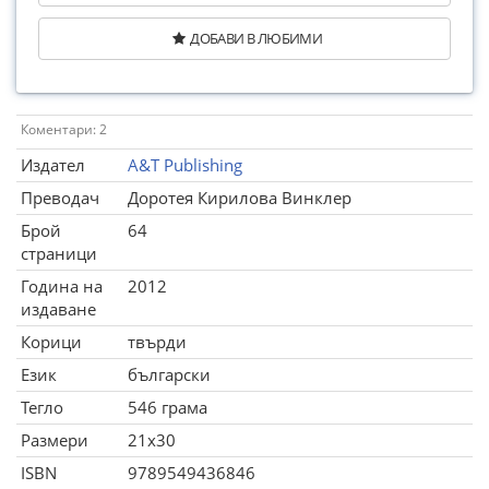
ДОБАВИ В ЛЮБИМИ
Коментари: 2
Издател
A&T Publishing
Преводач
Доротея Кирилова Винклер
Брой
64
страници
Година на
2012
издаване
Корици
твърди
Език
български
Тегло
546 грама
Размери
21x30
ISBN
9789549436846