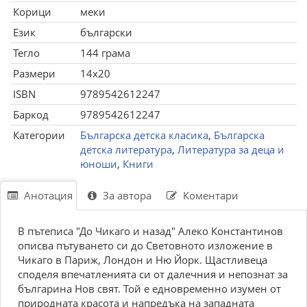
Корици
меки
Език
български
Тегло
144 грама
Размери
14x20
ISBN
9789542612247
Баркод
9789542612247
Категории
Българска детска класика
,
Българска
детска литература
,
Литература за деца и
юноши
,
Книги
Анотация
За автора
Коментари
В пътеписа "До Чикаго и назад" Алеко Константинов
описва пътуването си до Световното изложение в
Чикаго в Париж, Лондон и Ню Йорк. Щастливеца
споделя впечатленията си от далечния и непознат за
българина Нов свят. Той е едновременно изумен от
природната красота и напредъка на западната