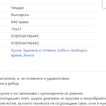
твърди
български
646 грама
16x21
9789544746445
9789544746445
Кухня. Хранене и готвене
,
Хоби и свободно
време
,
Книги
итателю, е, че готвенето е удоволствие.
 не е добър.
 кухня и ни запознава с кулинарните си умения.
дългогодишен опит, широк диапазон от вкусове и многоброй
им ястия, за които понякога не се досещаме сами, а ни е ну