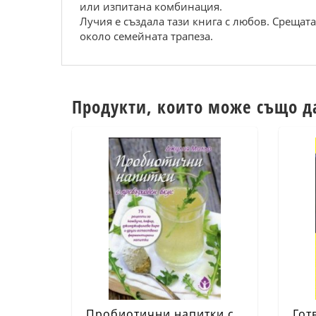
или изпитана комбинация.
Лучия е създала тази книга с любов. Срещат
около семейната трапеза.
Продукти, които може също д
Пробиотични напитки с
Гот