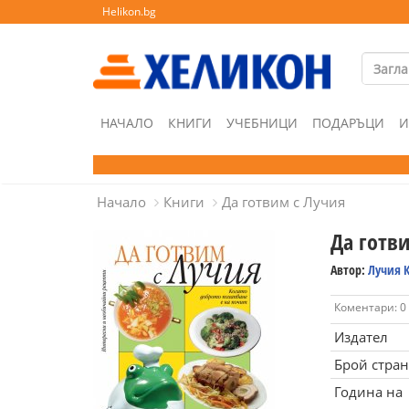
Helikon.bg
НАЧАЛО
КНИГИ
УЧЕБНИЦИ
ПОДАРЪЦИ
И
Начало
Книги
Да готвим с Лучия
Да готв
Автор:
Лучия 
Коментари: 0
Издател
Брой стра
Година на