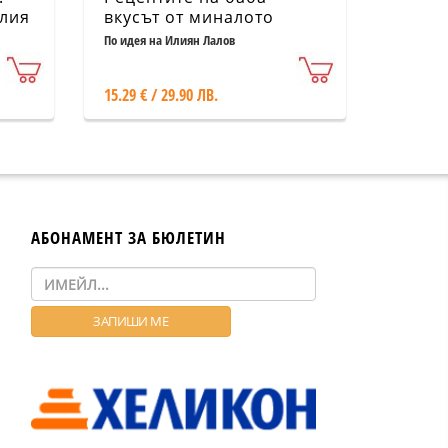
алия
вкусът от миналото
те
По идея на Илиян Лалов
15.29 € / 29.90 ЛВ.
АБОНАМЕНТ ЗА БЮЛЕТИН