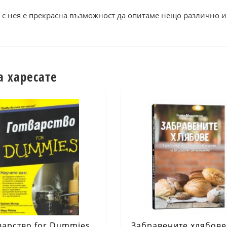
а с нея е прекрасна възможност да опитаме нещо различно 
а харесате
варство for Dummies
Забравените хлябове