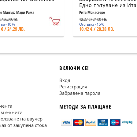
Едно пътуване из Ит
в търсене на вкусове
н Милър; Мари Рама
Рита Монастеро
от миналото
 / 26.99 ЛВ.
12.27 € / 24.00 ЛВ.
ка - 10 %
Отстъпка - 15 %
 € / 24.29 ЛВ.
10.42 € / 20.38 ЛВ.
ВКЛЮЧИ СЕ!
Вход
Регистрация
Забравена парола
иента
МЕТОДИ ЗА ПЛАЩАНЕ
им е-книги
ползване на ваучер
каз от закупена стока