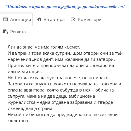
"Понякога е нужно да се изгубиш, за да откриеш себе си."
Анотация
За автора
Коментари
Ревюта
Линда знае, че има голям късмет.
И въпреки това всяка сутрин, щом отвори очи за тъй
наречения „нов ден“, има желание да ги затвори.
Приятелките й препоръчват да опита с лекарства
или медитация.
Но Линда иска да чувства повече, не по-малко.
Затова тя се впуска в колкото неочаквана, толкова и
опасна авантюра, която събужда в нея – обичана
съпруга, майка на две деца, амбициозна
журналистка – една отдавна забравена и твърде
изненадваща страна.
Никой не би могъл да предвиди какво ще се случи
след това.