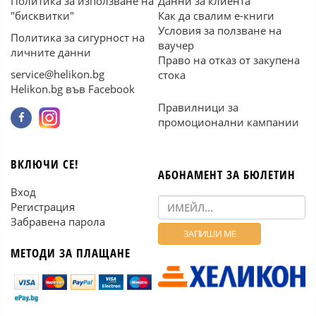
Политика за използване на
Данни за клиента
"бисквитки"
Как да свалим е-книги
Условия за ползване на
Политика за сигурност на
ваучер
личните данни
Право на отказ от закупена
service@helikon.bg
стока
Helikon.bg във Facebook
Правилници за
промоционални кампании
ВКЛЮЧИ СЕ!
АБОНАМЕНТ ЗА БЮЛЕТИН
Вход
Регистрация
Забравена парола
МЕТОДИ ЗА ПЛАЩАНЕ