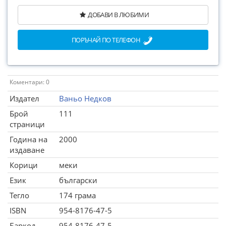
ДОБАВИ В ЛЮБИМИ
ПОРЪЧАЙ ПО ТЕЛЕФОН
Коментари: 0
Издател
Ваньо Недков
Брой
111
страници
Година на
2000
издаване
Корици
меки
Език
български
Тегло
174 грама
ISBN
954-8176-47-5
Баркод
954-8176-47-5