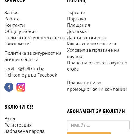
ХЕЛИКОН
ПОМОЩ
За нас
Търсене
Работа
Поръчка
Контакти
Плащания
Общи условия
Доставка
Политика за използване на
Данни за клиента
"бисквитки"
Как да свалим е-книги
Условия за ползване на
Политика за сигурност на
ваучер
личните данни
Право на отказ от закупена
service@helikon.bg
стока
Helikon.bg във Facebook
Правилници за
промоционални кампании
ВКЛЮЧИ СЕ!
АБОНАМЕНТ ЗА БЮЛЕТИН
Вход
Регистрация
Забравена парола