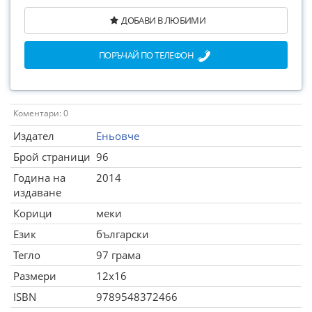
ДОБАВИ В ЛЮБИМИ
ПОРЪЧАЙ ПО ТЕЛЕФОН
Коментари: 0
Издател
Еньовче
Брой страници
96
Година на
2014
издаване
Корици
меки
Език
български
Тегло
97 грама
Размери
12x16
ISBN
9789548372466