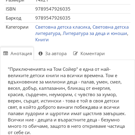
ISBN
9789547926035
Баркод
9789547926035
Категории
Световна детска класика
,
Световна детска
литература
,
Литература за деца и юноши
,
Книги
Анотация
За автора
Коментари
"Приключенията на Том Сойер" е една от най-
великите детски книги на всички времена. Том е
вдъхновение за милиони деца - палав, умен, смел,
весел, добър, калпазанин, бликащ от енергия,
красив, сърдечен, неуморим, с чувство за хумор,
верен, сърцат, истински - това е той в своя детски
свят, в който доброто винаги побеждава и всички
палави лудории и щуротии имат щастлив завършек.
Всички ние - децата и възрастните деца - безумно
много го обичаме, защото в него откриваме частица
от себе си.