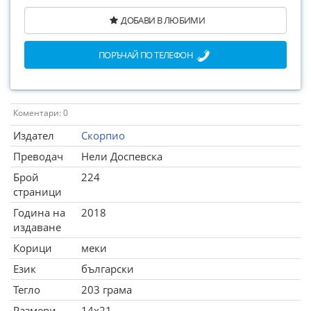
ДОБАВИ В ЛЮБИМИ
ПОРЪЧАЙ ПО ТЕЛЕФОН
Коментари: 0
Издател
Скорпио
Преводач
Нели Доспевска
Брой
224
страници
Година на
2018
издаване
Корици
меки
Език
български
Тегло
203 грама
Размери
14x21