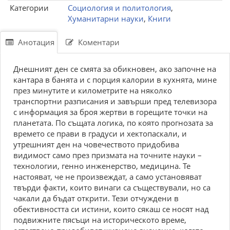
Категории
Социология и политология
,
Хуманитарни науки
,
Книги
Анотация
Коментари
Днешният ден се смята за обикновен, ако започне на
кантара в банята и с порция калории в кухнята, мине
през минутите и километрите на няколко
транспортни разписания и завърши пред телевизора
с информация за броя жертви в горещите точки на
планетата. По същата логика, по която прогнозата за
времето се прави в градуси и хектопаскали, и
утрешният ден на човечеството придобива
видимост само през призмата на точните науки –
технологии, генно инженерство, медицина. Те
настояват, че не произвеждат, а само установяват
твърди факти, които винаги са съществували, но са
чакали да бъдат открити. Тези отчуждени в
обективността си истини, които сякаш се носят над
подвижните пясъци на историческото време,