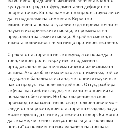
естествено придобиват жизнено значение, когато
културата страда от фундаментален дефицит на
опорни точки. Затова важният въпрос е струва ли си
да ги подлагаме на съмнение. Вероятно
единствената полза от усилието да върнем точните
науки в историческите пясъци, е промяната на
представата за самите пясъци. В крайна сметка, в
тяхната подвижност няма нищо противоестествено.
Страхът от историята не се лекува, а се поражда от
това, че контролът върху нея е подменен с
ортодоксална вяра в математически изчислимата
истина. Ако изобщо има място за оптимизъм, той се
съдържа в баналната истина, че точните науки все
пак са продукт на човешка дейност. Оттук, разбира
се (и за щастие), не следва, че техните открития са
по-малко обективни. Но благодарение на своя
произход те запазват нещо също толкова значимо –
следи от въпросите, които историята е задала, за да
може науката да стигне до техния отговор. Би могло
да се каже, че точно тези „отпечатъци от човешки
пръсти” са предмет на изследване в настоящата