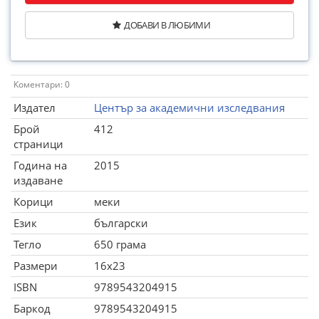
ДОБАВИ В ЛЮБИМИ
Коментари: 0
Издател
Център за академични изследвания
Брой
412
страници
Година на
2015
издаване
Корици
меки
Език
български
Тегло
650 грама
Размери
16x23
ISBN
9789543204915
Баркод
9789543204915