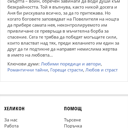
смъртта – войн, обречен завинаги да води души към
безкрайността. Той я вълнува, както никой досега и
Аня би рискувала всичко, за да го притежава. Но
когато боговете заповядват на Повелителя на нощта
да прибере самата нея, неконтролируемото им
привличане се превръща в мъчителна борба за
спасение. Сега те трябва да победят могъщите сили,
които властват над тях, преди желанието им един за
друг да ги подтикне да направят немислима жертва
в името на любовта...
Ключови думи:
Любими поредици и автори
,
Романтични тайни
,
Горещи страсти
,
Любов и страст
ХЕЛИКОН
ПОМОЩ
За нас
Търсене
Работа
Поръчка