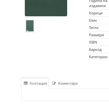
Година на
издаване
Корици
Език
Тегло
Размери
ISBN
Баркод
Категории
Анотация
Коментари