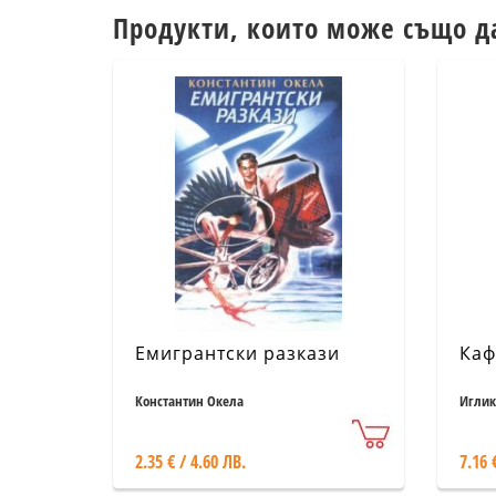
Продукти, които може също д
Емигрантски разкази
Каф
Константин Окела
Иглик
2.35 € / 4.60 ЛВ.
7.16 