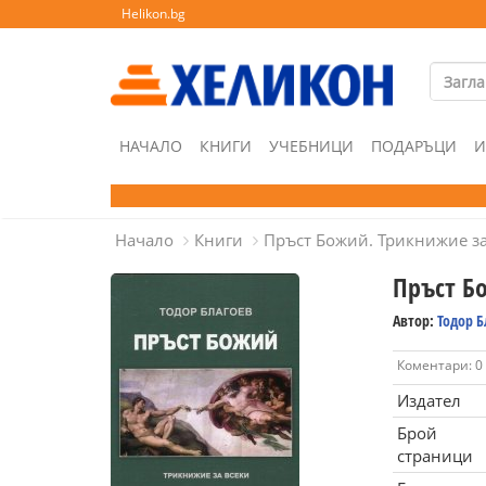
Helikon.bg
НАЧАЛО
КНИГИ
УЧЕБНИЦИ
ПОДАРЪЦИ
И
Начало
Книги
Пръст Божий. Трикнижие за
Пръст Б
Автор:
Тодор Б
Коментари: 0
Издател
Брой
страници