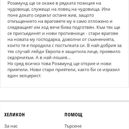
Розамунд ще се окаже в рядката позиция на
чудовище, служещо на ловец на чудовища. Или
поне докато сиракът остане жив, защото
отмъщението на враговете му е само отложено и
следващият им ход вече бива подготвян. Към тях ще
се присъединят и нови противници - стари врагове
на новата му господарка, доволни от съмненията,
които тя е породила с постъпката си. В най-добрия за
тях случай лейди Европа е защитила лице, проявило
седорнизъм. А в най-лошия...
Но сред всичко това Розамунд ще открие и нови
приятели. Нови стари приятели, както би се изразил
един зелцерист.
ХЕЛИКОН
ПОМОЩ
За нас
Търсене