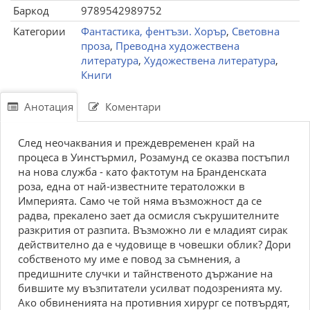
Баркод
9789542989752
Категории
Фантастика, фентъзи. Хорър
,
Световна
проза
,
Преводна художествена
литература
,
Художествена литература
,
Книги
Анотация
Коментари
След неочаквания и преждевременен край на
процеса в Уинстърмил, Розамунд се оказва постъпил
на нова служба - като фактотум на Бранденската
роза, една от най-известните тератоложки в
Империята. Само че той няма възможност да се
радва, прекалено зает да осмисля съкрушителните
разкрития от разпита. Възможно ли е младият сирак
действително да е чудовище в човешки облик? Дори
собственото му име е повод за съмнения, а
предишните случки и тайнственото държание на
бившите му възпитатели усилват подозренията му.
Ако обвиненията на противния хирург се потвърдят,