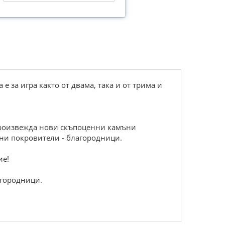
е за игра както от двама, така и от трима и
произвежда нови скъпоценни камъни
тни покровители - благородници.
ие!
агородници.