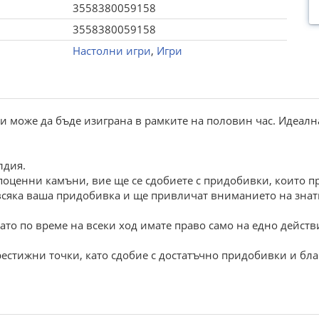
3558380059158
3558380059158
Настолни игри
,
Игри
и може да бъде изиграна в рамките на половин час. Идеална 
лдия.
оценни камъни, вие ще се сдобиете с придобивки, които 
а всяка ваша придобивка и ще привличат вниманието на зна
ато по време на всеки ход имате право само на едно действ
престижни точки, като сдобие с достатъчно придобивки и бл