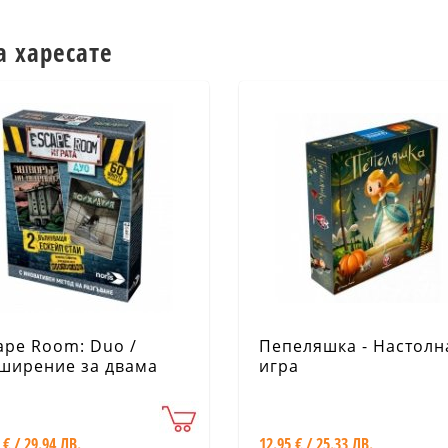
а харесате
ape Room: Duo /
Пепеляшка - Настолн
ширение за двама
игра
ека/
 € / 29.94 ЛВ.
12.95 € / 25.33 ЛВ.