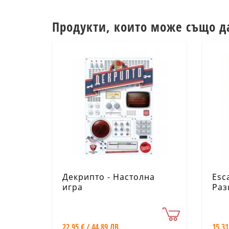
Продукти, които може също д
Декрипто - Настолна
Esc
игра
Раз
чов
22.95 € / 44.89 ЛВ.
15.31