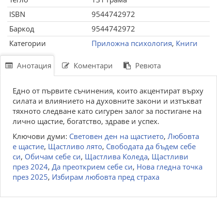
ISBN
9544742972
Баркод
9544742972
Категории
Приложна психология
,
Книги
Анотация
Коментари
Ревюта
Едно от първите съчинения, които акцентират върху
силата и влиянието на духовните закони и изтъкват
тяхното следване като сигурен залог за постигане на
лично щастие, богатство, здраве и успех.
Ключови думи:
Световен ден на щастието
,
Любовта
е щастие
,
Щастливо лято
,
Свободата да бъдем себе
си
,
Обичам себе си
,
Щастлива Коледа
,
Щастливи
през 2024
,
Да преоткрием себе си
,
Нова гледна точка
през 2025
,
Избирам любовта пред страха