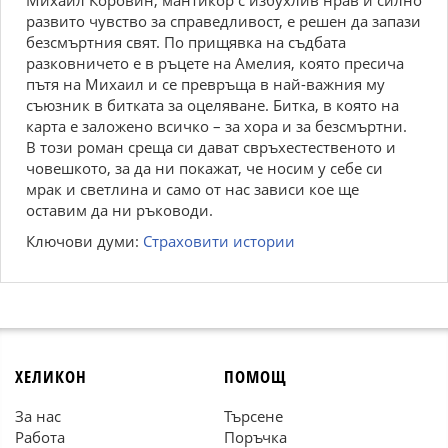
Михаил Коровин, мантикор с избухлив нрав и силно
развито чувство за справедливост, е решен да запази
безсмъртния свят. По прищявка на съдбата
разковничето е в ръцете на Амелия, която пресича
пътя на Михаил и се превръща в най-важния му
съюзник в битката за оцеляване. Битка, в която на
карта е заложено всичко – за хора и за безсмъртни.
В този роман среща си дават свръхестественото и
човешкото, за да ни покажат, че носим у себе си
мрак и светлина и само от нас зависи кое ще
оставим да ни ръководи.
Ключови думи:
Страховити истории
ХЕЛИКОН
ПОМОЩ
За нас
Търсене
Работа
Поръчка