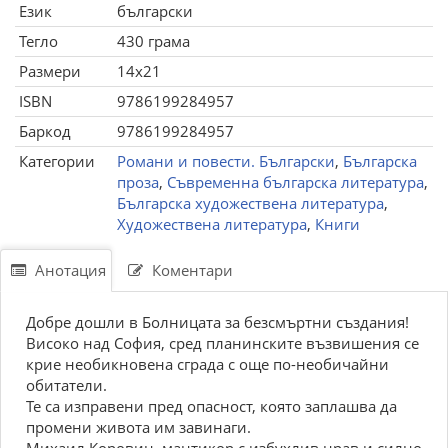
Език
български
Тегло
430 грама
Размери
14x21
ISBN
9786199284957
Баркод
9786199284957
Категории
Романи и повести. Български
,
Българска
проза
,
Съвременна българска литература
,
Българска художествена литература
,
Художествена литература
,
Книги
Анотация
Коментари
Добре дошли в Болницата за безсмъртни създания!
Високо над София, сред планинските възвишения се
крие необикновена сграда с още по-необичайни
обитатели.
Те са изправени пред опасност, която заплашва да
промени живота им завинаги.