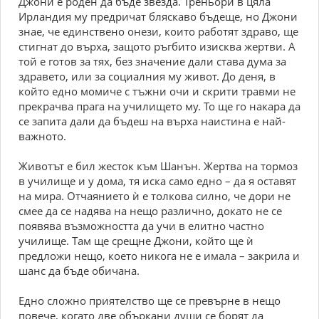
Джони е роден да бъде звезда. Треньори в цяла
Ирландия му предричат бляскаво бъдеще, но Джони
знае, че единствено онези, които работят здраво, ще
стигнат до върха, защото ръгбито изисква жертви. А
той е готов за тях, без значение дали става дума за
здравето, или за социалния му живот. До деня, в
който едно момиче с тъжни очи и скрити травми не
прекрачва прага на училището му. То ще го накара да
се запита дали да бъдеш на върха наистина е най-
важното.
Животът е бил жесток към Шанън. Жертва на тормоз
в училище и у дома, тя иска само едно – да я оставят
на мира. Отчаянието ѝ е толкова силно, че дори не
смее да се надява на нещо различно, докато не се
появява възможността да учи в елитно частно
училище. Там ще срещне Джони, който ще ѝ
предложи нещо, което никога не е имала – закрила и
шанс да бъде обичана.
Едно сложно приятелство ще се превърне в нещо
повече, когато две объркани души се борят да