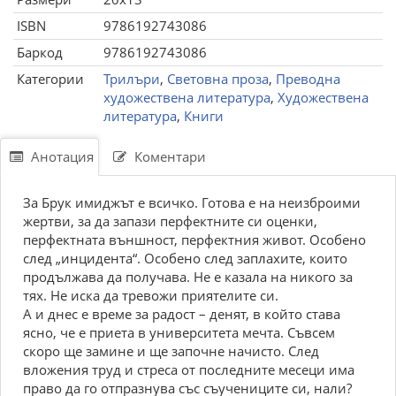
ISBN
9786192743086
Баркод
9786192743086
Категории
Трилъри
,
Световна проза
,
Преводна
художествена литература
,
Художествена
литература
,
Книги
Анотация
Коментари
За Брук имиджът е всичко. Готова е на неизброими
жертви, за да запази перфектните си оценки,
перфектната външност, перфектния живот. Особено
след „инцидента“. Особено след заплахите, които
продължава да получава. Не е казала на никого за
тях. Не иска да тревожи приятелите си.
А и днес е време за радост – денят, в който става
ясно, че е приета в университета мечта. Съвсем
скоро ще замине и ще започне начисто. След
вложения труд и стреса от последните месеци има
право да го отпразнува със съучениците си, нали?