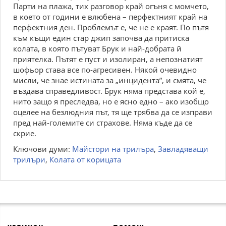
Парти на плажа, тих разговор край огъня с момчето,
в което от години е влюбена – перфектният край на
перфектния ден. Проблемът е, че не е краят. По пътя
към къщи един стар джип започва да притиска
колата, в която пътуват Брук и най-добрата й
приятелка. Пътят е пуст и изолиран, а непознатият
шофьор става все по-агресивен. Някой очевидно
мисли, че знае истината за „инцидента”, и смята, че
въздава справедливост. Брук няма представа кой е,
нито защо я преследва, но е ясно едно – ако изобщо
оцелее на безлюдния път, тя ще трябва да се изправи
пред най-големите си страхове. Няма къде да се
скрие.
Ключови думи:
Майстори на трилъра
,
Завладяващи
трилъри
,
Колата от корицата