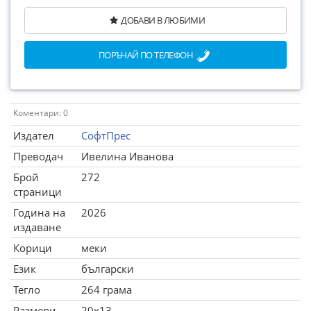
ДОБАВИ В ЛЮБИМИ
ПОРЪЧАЙ ПО ТЕЛЕФОН
Коментари: 0
Издател
СофтПрес
Преводач
Ивелина Иванова
Брой
272
страници
Година на
2026
издаване
Корици
меки
Език
български
Тегло
264 грама
Размери
20x13