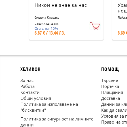
Никой не знае за нас
Уха
нощ
Симона Спарако
Лейла
7.64 € / 14.94 ЛВ.
Отстъпка - 10 %
6.87 € / 13.44 ЛВ.
8.69 
ХЕЛИКОН
ПОМОЩ
За нас
Търсене
Работа
Поръчка
Контакти
Плащания
Общи условия
Доставка
Политика за използване на
Данни за кл
"бисквитки"
Как да свал
Условия за 
Политика за сигурност на личните
Право на от
данни