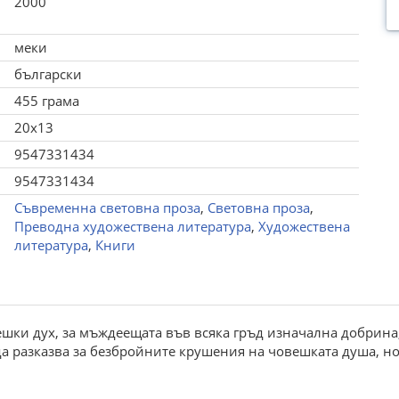
2000
меки
български
455 грама
20x13
9547331434
9547331434
Съвременна световна проза
,
Световна проза
,
Преводна художествена литература
,
Художествена
литература
,
Книги
ешки дух, за мъждеещата във всяка гръд изначална добрина, 
 да разказва за безбройните крушения на човешката душа, но