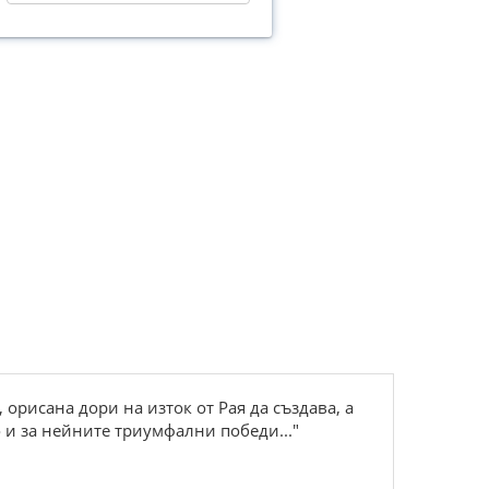
орисана дори на изток от Рая да създава, а
 и за нейните триумфални победи..."