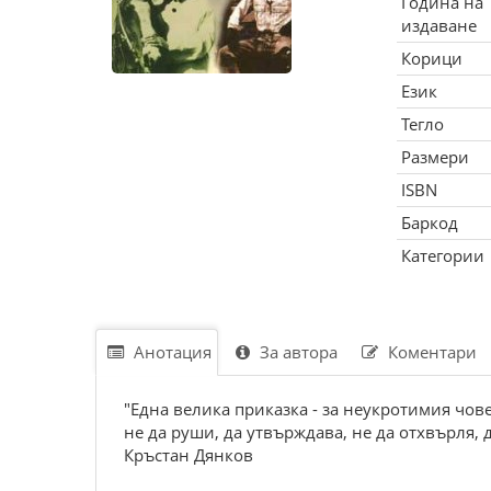
Година на
издаване
Корици
Език
Тегло
Размери
ISBN
Баркод
Категории
Анотация
За автора
Коментари
"Една велика приказка - за неукротимия чов
не да руши, да утвърждава, не да отхвърля,
Кръстан Дянков