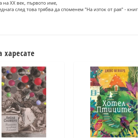
 на XX век, първото име,
днага след това трябва да споменем "На изток от рая" - книг
а харесате