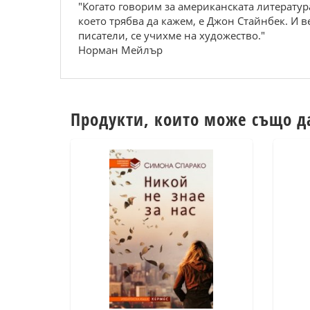
"Когато говорим за американската литература
което трябва да кажем, е Джон Стайнбек. И ве
писатели, се учихме на художество."
Норман Мейлър
Продукти, които може също д