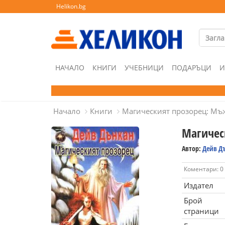
Helikon.bg
НАЧАЛО
КНИГИ
УЧЕБНИЦИ
ПОДАРЪЦИ
И
Начало
Книги
Магическият прозорец: Мъж 
Магическ
Автор:
Дейв Д
Коментари: 0
Издател
Брой
страници