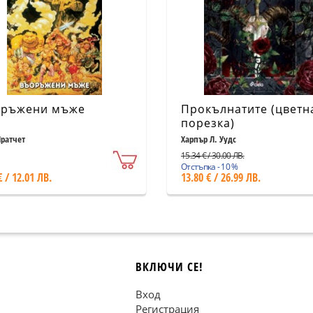
ръжени мъже
Прокълнатите (цветн
порезка)
Пратчет
Харпър Л. Уудс
15.34 € / 30.00 ЛВ.
Отстъпка - 10 %
€ / 12.01 ЛВ.
13.80 € / 26.99 ЛВ.
ВКЛЮЧИ СЕ!
Вход
Регистрация