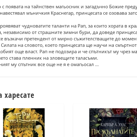
но с появата на тайнствен магьосник и загадъчно Божие пред
навестявал мъничкия Краснегар, принцесата се озовава зато
 проявяват чудноватите таланти на Рап, за които хората в кр
ля, независимо от страшните зимни бури, да доведе принцес
 се възкачи претендент от мирно съжителстващите до момен
т Силата на словото, което принцесата ще научи на смъртно
обият още власт. Рап не подозира и че спътникът му чрез м
рчето става пленник на зловещите таласъми.
ият му спътник все още не я е омагьосал ...
а харесате