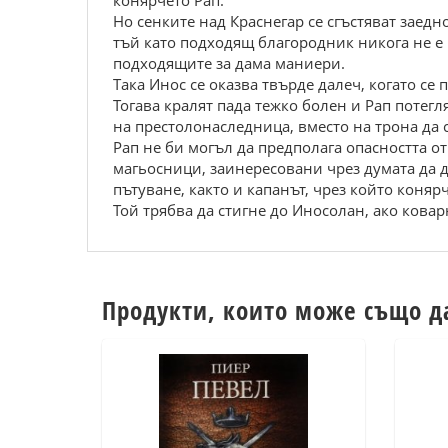
конярчето Рап.
Но сенките над Краснегар се сгъстяват заед
тъй като подходящ благородник никога не е 
подходящите за дама маниери.
Така Инос се оказва твърде далеч, когато се
Тогава кралят пада тежко болен и Рап потег
на престолонаследница, вместо на трона да
Рап не би могъл да предполага опасността о
магьосници, заинересовани чрез думата да д
пътуване, както и капанът, чрез който коня
Той трябва да стигне до Иносолан, ако коварн
Продукти, които може също д