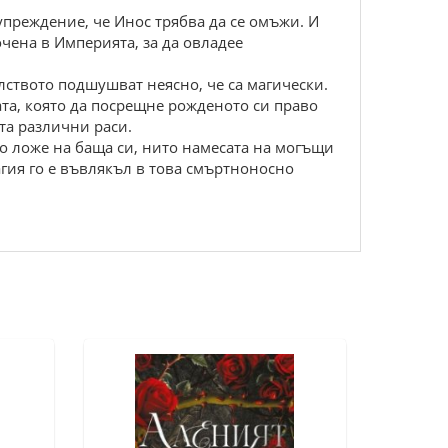
упреждение, че Инос трябва да се омъжи. И
чена в Империята, за да овладее
алството подшушват неясно, че са магически.
ата, която да посрещне рожденото си право
та различни раси.
то ложе на баща си, нито намесата на могъщи
агия го е въвлякъл в това смъртноносно