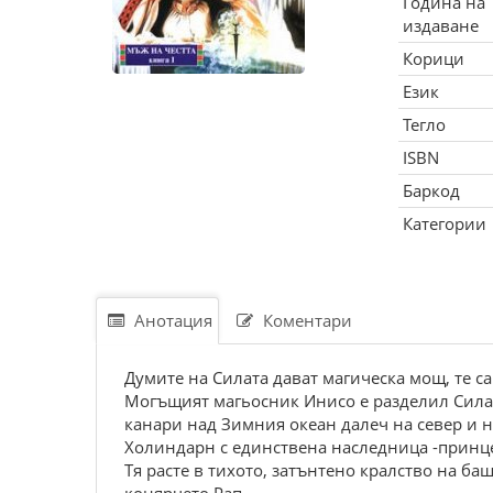
Година на
издаване
Корици
Език
Тегло
ISBN
Баркод
Категории
Анотация
Коментари
Думите на Силата дават магическа мощ, те с
Могъщият магьосник Инисо е разделил Силата
канари над Зимния океан далеч на север и 
Холиндарн с единствена наследница -принц
Тя расте в тихото, затънтено кралство на ба