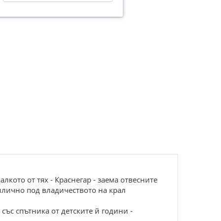
кото от тях - Краснегар - заема отвесните
илично под владичеството на крал
 със спътника от детските й години -