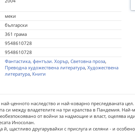
2004
меки
български
361 грама
9548610728
9548610728
Фантастика, фентъзи. Хорър
,
Световна проза
,
Преводна художествена литература
,
Художествена
литература
,
Книги
а най-ценното наследство и най-коварно преследваната цел.
 си между владетелите на три кралства в Пандемия. Най-мал
необезпокоявано от войни за надмощие и власт, оцелява ид
есата Иносолан.
ща й, щастливо другарувайки с прислуга и селяни - и особено