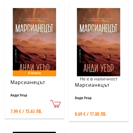
Е-Книга
Не е в наличност
Марсианецът
Марсианецът
Анди Уеър
Анди Уеър
7.99 € / 15.63 ЛВ.
8.69 € / 17.00 ЛВ.