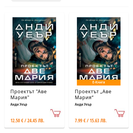
Е-Книга
Проектът "Аве
Проектът „Аве
Мария"
Мария“
Анди Уеър
Анди Уеър
12.50 € / 24.45 ЛВ.
7.99 € / 15.63 ЛВ.