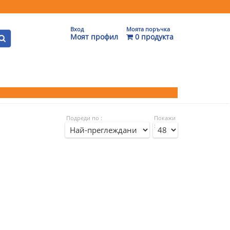
Вход
Моята поръчка
Моят профил
0 продукта
Подреди по :
Покажи
: