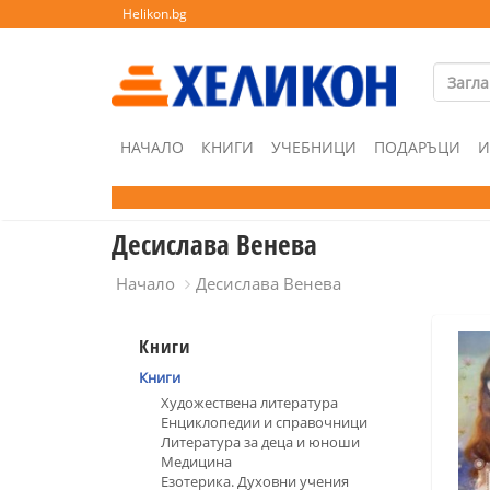
Helikon.bg
НАЧАЛО
КНИГИ
УЧЕБНИЦИ
ПОДАРЪЦИ
И
Десислава Венева
Начало
Десислава Венева
Книги
Книги
Художествена литература
Енциклопедии и справочници
Литература за деца и юноши
Медицина
Езотерика. Духовни учения