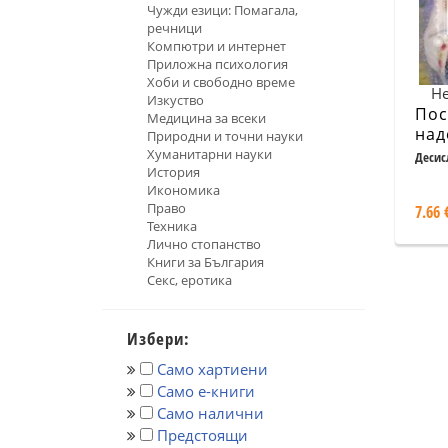
Чужди езици: Помагала,
речници
Компютри и интернет
Приложна психология
Хоби и свободно време
Не
Изкуство
Пос
Медицина за всеки
над
Природни и точни науки
Хуманитарни науки
Десис
История
Икономика
Право
7.66 
Техника
Лично стопанство
Книги за България
Секс, еротика
Избери:
Само хартиени
Само е-книги
Само налични
Предстоящи