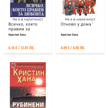
Не е в наличност
Не е в наличност
Всичко, което
Отново у дома`
правим за
любовта
Кристин Хана
Кристин Хана
6.14 € / 12.01 ЛВ.
4.09 € / 8.00 ЛВ.