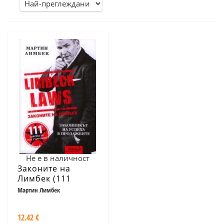
Не е в наличност
Законите на
Лимбек (111
закона за топ
Мартин Лимбек
търговци)
12.42 €