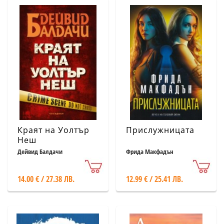
Краят на Уолтър
Прислужницата
Неш
Дейвид Балдачи
Фрида Макфадън
14.00 € / 27.38 ЛВ.
12.99 € / 25.41 ЛВ.