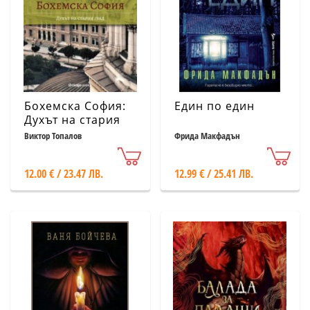
Бохемска София:
Един по един
Духът на стария
град
Виктор Топалов
Фрида Макфадън
12.00 € / 23.47 ЛВ.
12.99 € / 25.41 ЛВ.