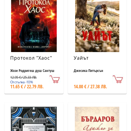
Протокол "Хаос"
Уайът
Жозе Родригеш душ Сантуш
Джесика Питърсън
12.95 € / 25.33 ЛВ.
Отстъпка -10%
11.65 € / 22.79 ЛВ.
14.00 € / 27.38 ЛВ.