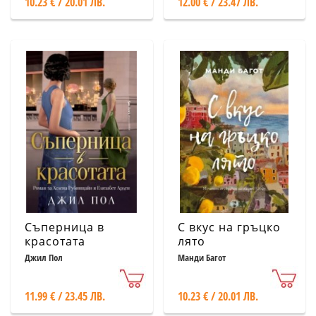
10.23 € / 20.01 ЛВ.
12.00 € / 23.47 ЛВ.
Съперница в
С вкус на гръцко
красотата
лято
Джил Пол
Манди Багот
11.99 € / 23.45 ЛВ.
10.23 € / 20.01 ЛВ.