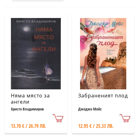
Няма място за
Забраненият плод
ангели
Христо Владимиров
Джоджо Мойс
13.70 € / 26.79 ЛВ.
12.95 € / 25.33 ЛВ.