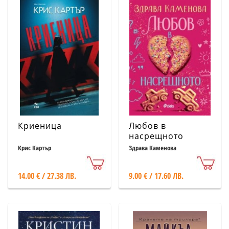
Криеница
Любов в
насрещното
Крис Картър
Здрава Каменова
14.00 € / 27.38 ЛВ.
9.00 € / 17.60 ЛВ.