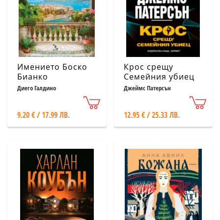
Имението Боско
Крос срещу
Бианко
Семейния убиец
Диего Галдино
Джеймс Патерсън
9.20 € / 17.99 ЛВ.
12.95 € / 25.33 ЛВ.