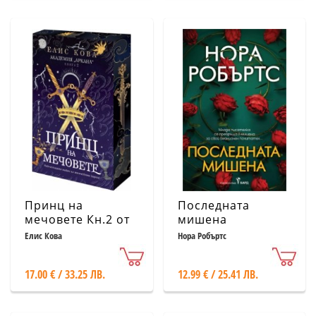
Принц на
Последната
мечовете Кн.2 от
мишена
Академия
Елис Кова
Нора Робъртс
"Аркана" (с цветни
порезки)
17.00 € / 33.25 ЛВ.
12.99 € / 25.41 ЛВ.