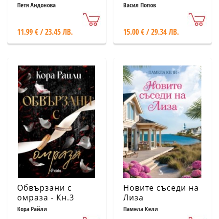
Петя Андонова
Васил Попов
11.99 € / 23.45 ЛВ.
15.00 € / 29.34 ЛВ.
Обвързани с
Новите съседи на
омраза - Кн.3
Лиза
Born in Blood
Кора Райли
Памела Кели
Mafia Chronicles