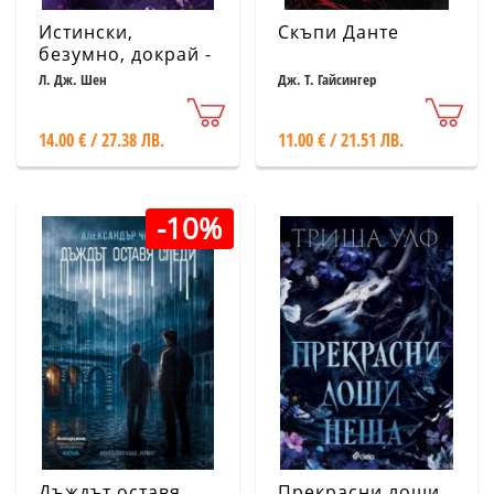
Истински,
Скъпи Данте
безумно, докрай -
Кн.1 Forbidden
Л. Дж. Шен
Дж. Т. Гайсингер
Love
14.00 € / 27.38 ЛВ.
11.00 € / 21.51 ЛВ.
-10%
Дъждът оставя
Прекрасни лоши