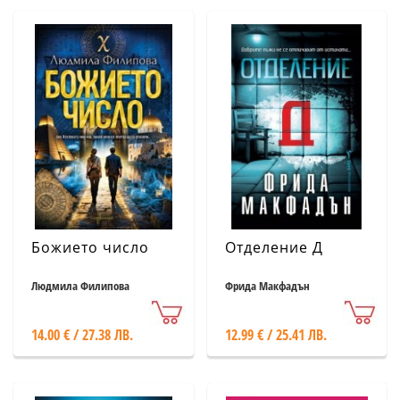
Божието число
Отделение Д
Людмила Филипова
Фрида Макфадън
14.00 € / 27.38 ЛВ.
12.99 € / 25.41 ЛВ.