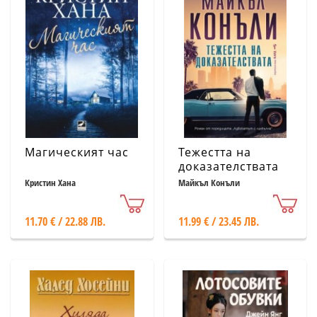
Магическият час
Тежестта на
доказателствата
Кристин Хана
Майкъл Конъли
11.70 € / 22.88 ЛВ.
11.99 € / 23.45 ЛВ.