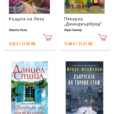
Къщата на Лиза
Пекарна
„Джинджърбред“
(с цветни
Памела Кели
Лори Гилмор
порезки)
9.20 € / 17.99 ЛВ.
11.00 € / 21.51 ЛВ.