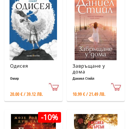
Одисея
Завръщане у
дома
Омир
Даниел Стийл
20.00 € / 39.12 ЛВ.
10.99 € / 21.49 ЛВ.
-10%