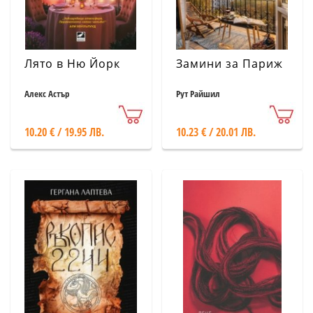
Лято в Ню Йорк
Замини за Париж
Алекс Астър
Рут Райшил
10.20 € / 19.95 ЛВ.
10.23 € / 20.01 ЛВ.