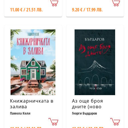
11.00 € / 21.51 ЛВ.
9.20 € / 17.99 ЛВ.
Книжарничката в
Аз още броя
залива
дните (ново
допълнено
Памела Кели
Георги Бърдаров
издание - твърда
корица)