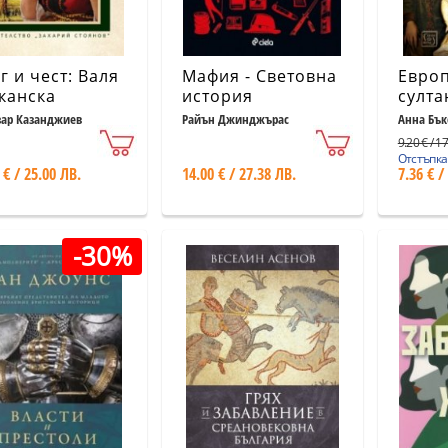
г и чест: Валя
Мафия - Световна
Евро
канска
история
султа
Осма
зар Казанджиев
Райън Джинджърас
Анна Бък
импе
9.20 € / 1
Отстъпка
 € / 25.00 ЛВ.
14.00 € / 27.38 ЛВ.
7.36 € /
-30%