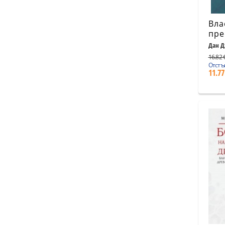
Вла
пре
Дан Д
16.82 €
Отстъ
11.77