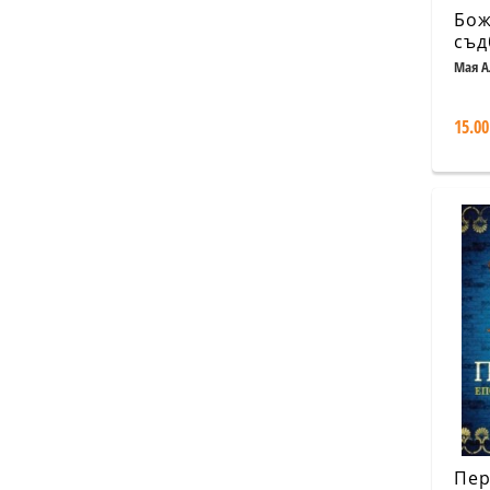
Бож
съд
Дре
Мая А
15.00
Пер