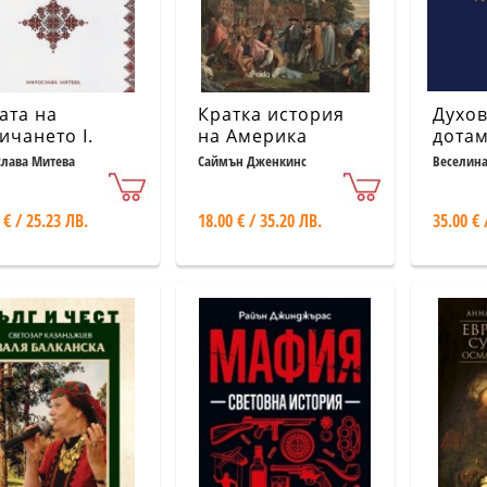
ата на
Кратка история
Духов
ичането І.
на Америка
дотам
ната на
лава Митева
Саймън Дженкинс
Веселина
ите и
вните
 € / 25.23 ЛВ.
18.00 € / 35.20 ЛВ.
35.00 € 
гарски
чаи, които
дват желания