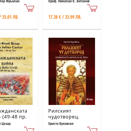
и влияние
лер Фрьолан
проф. Николай К. Витанов
/ 35.01 ЛВ.
17.38 € / 33.99 ЛВ.
ажданската
Рилският
 (49-48 пр.
чудотворец.
Архивираното
 Цезар
Христо Буковски
житие на Св. Йоан