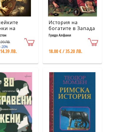
пейките
История на
нки на
богатите в Запада
нската
стон
Гуидо Алфани
рия
7.99 ЛВ.
 -20%
 14.39 ЛВ.
18.00 € / 35.20 ЛВ.