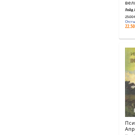
вел
Лойд 
25.00 €
Отстъ
22.50
Пси
Апр