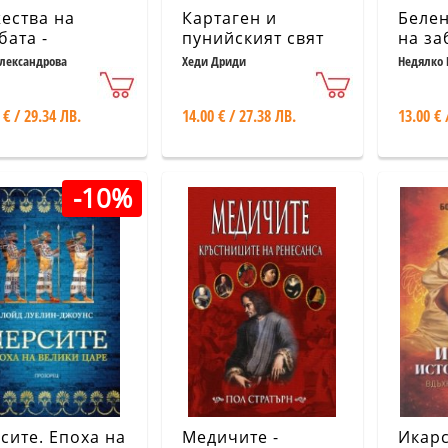
ества на
Картаген и
Белен
бата -
пунийският свят
на за
вният свят
лександрова
Хеди Дриди
Недялко 
 € / 29.34 ЛВ.
14.00 € / 27.38 ЛВ.
13.00 € 
-10%
сите. Епоха на
Медичите -
Икарс