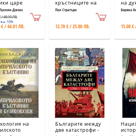
ики царе
кръстниците на
на дух
Ренесанса
Вдъх
Луелин-Джонс
Пол Стратърн
Боряна А
бълг
 / 48.90 ЛВ.
пка -10%
 € / 44.01 ЛВ.
12.78 € / 25.00 ЛВ.
15.00 € 
хология на
Българите между
Нациз
илското
две катастрофи -
истор