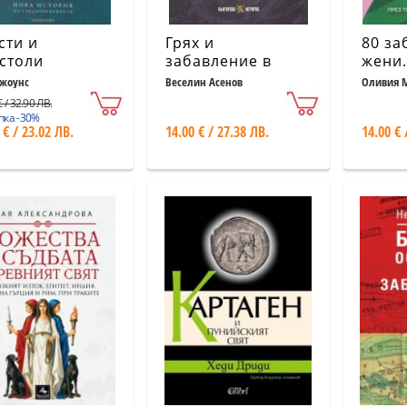
сти и
Грях и
80 за
столи
забавление в
жени.
Средновековна
на св
жоунс
Веселин Асенов
Оливия 
Нелсън
България
техни
 / 32.90 ЛВ.
нера
пка -30%
 € / 23.02 ЛВ.
14.00 € / 27.38 ЛВ.
14.00 € 
съдб