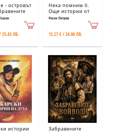
е - островът
Нека помним II.
бравените
Още истории от
историята
Гешев
Росен Петров
/ 25.43 ЛВ.
12.27 € / 24.00 ЛВ.
ки истории
Забравените