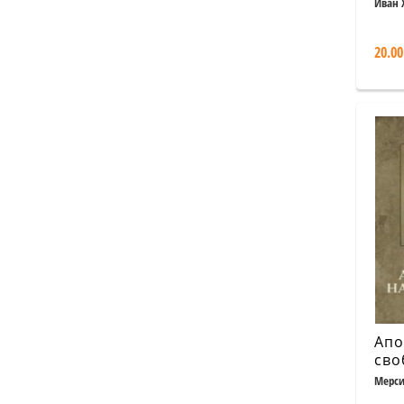
въс
Иван 
Апр
въс
20.00
Бен
Апо
сво
Мерси