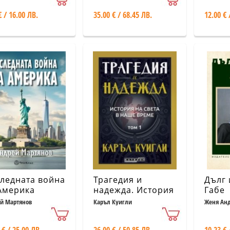
€ / 16.00 ЛВ.
35.00 € / 68.45 ЛВ.
12.00 € 
ледната война
Трагедия и
Дълг 
Америка
надежда. История
Габе
на света в наше
й Мартянов
Каръл Куигли
Женя Ан
време. Том 1