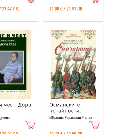
/ 23.47 ЛВ.
11.00 € / 21.51 ЛВ.
и чест: Дора
Османските
потайности:
Еничарите
дреева
Ибрахим Карахасан-Чънар