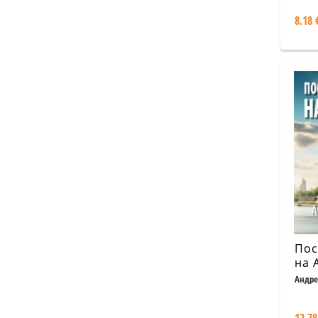
8.18 
Пос
на 
Андре