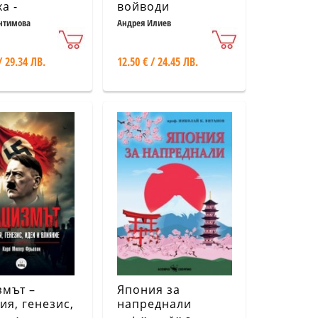
а -
войводи
новяващите
нтимова
Андрея Илиев
ари
/ 29.34 ЛВ.
12.50 € / 24.45 ЛВ.
мът –
Япония за
ия, генезис,
напреднали