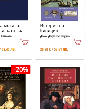
а могила:
История на
 и нататък
Венеция
 Вачкова
Джон Джулиъс Норуич
/ 68.45 ЛВ.
26.90 € / 52.61 ЛВ.
-20%