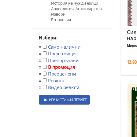
История на чужди езици
Археология. Антикварство.
Извори
Етнология
Сил
Избери:
нар
Тай
Мирос
Само налични
дум
Предстоящи
дре
Препоръчани
12.90
бъл
В промоция
оби
Преоценени
сбъ
Ревюта
Видео ревюта
ИЗЧИСТИ ФИЛТРИТЕ