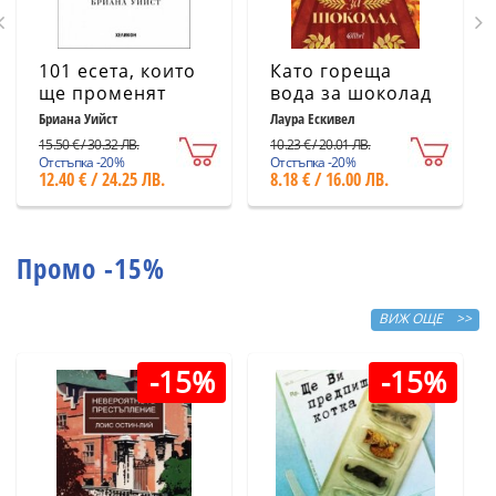
101 есета, които
Като гореща
ще променят
вода за шоколад
начина ви на
(ново издание)
Бриана Уийст
Лаура Ескивел
мислене
15.50 € / 30.32 ЛВ.
10.23 € / 20.01 ЛВ.
Отстъпка -20%
Отстъпка -20%
12.40 € / 24.25 ЛВ.
8.18 € / 16.00 ЛВ.
Промо -15%
ВИЖ ОЩЕ >>
-15%
-15%