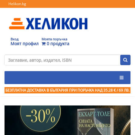
Helikon.bg
Вход
Моята поръчка
Моят профил
0 продукта
БЕЗПЛАТНА ДОСТАВКА В БЪЛГАРИЯ ПРИ ПОРЪЧКА
НАД 35.28 € / 69 ЛВ.