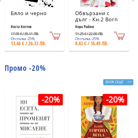
Бяло и черно
Обвързани с
дълг - Кн.2 Born
in Blood Mafia
Коста Костов
Кора Райли
Chronicles
17.95 € / 35.11 ЛВ.
11.25 € / 22.00 ЛВ.
Отстъпка -25%
Отстъпка -25%
13.46 € / 26.33 ЛВ.
8.43 € / 16.49 ЛВ.
Промо -20%
ВИЖ ОЩЕ >>
-20%
-20%