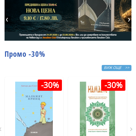
❮
❯
Промо -30%
ВИЖ ОЩЕ >>
-30%
-30%