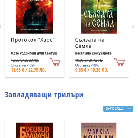
Протокол "Хаос"
Сълзата на
Семла
Жозе Родригеш душ Сантуш
Веселина Кожухарова
12.95 € / 25.33 ЛВ.
10.95 € / 21.42 ЛВ.
Отстъпка -10%
Отстъпка -10%
11.65 € / 22.79 ЛВ.
9.85 € / 19.26 ЛВ.
Завладяващи трилъри
ВИЖ ОЩЕ >>