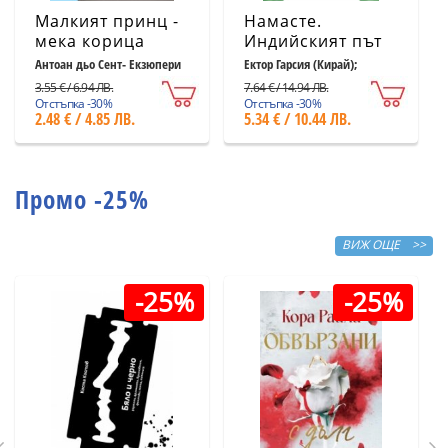
Малкият принц -
Намасте.
мека корица
Индийският път
светлосиня
към щастието,
Антоан дьо Сент- Екзюпери
Ектор Гарсия (Кирай);
Франсеск Миралес
удовлетворението
3.55 € / 6.94 ЛВ.
7.64 € / 14.94 ЛВ.
и успеха
Отстъпка -30%
Отстъпка -30%
2.48 € / 4.85 ЛВ.
5.34 € / 10.44 ЛВ.
Промо -25%
ВИЖ ОЩЕ >>
-25%
-25%