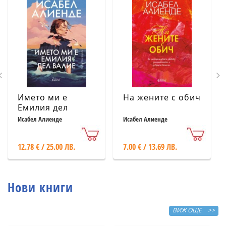
Името ми е
На жените с обич
Емилия дел
Валие
Исабел Алиенде
Исабел Алиенде
12.78 € / 25.00 ЛВ.
7.00 € / 13.69 ЛВ.
Нови книги
ВИЖ ОЩЕ >>