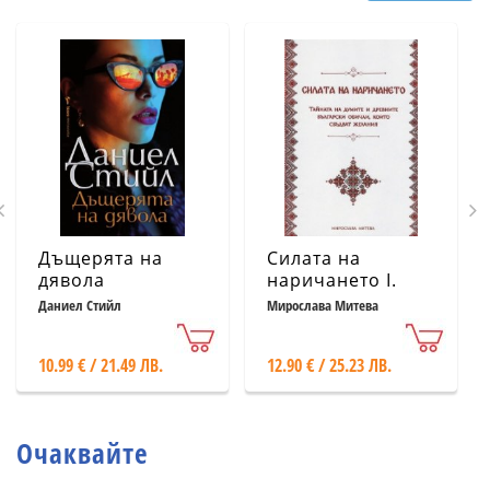
Дъщерята на
Силата на
дявола
наричането І.
Тайната на
Даниел Стийл
Мирослава Митева
думите и
древните
10.99 € / 21.49 ЛВ.
12.90 € / 25.23 ЛВ.
български
обичаи, които
сбъдват желания
Очаквайте