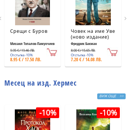
Срещи с Буров
Човек на име Уве
(ново издание)
Михаил Топалов-Памукчиев
Фредрик Бакман
9.95 € / 19.46 ЛВ.
8.00 € / 15.65 ЛВ.
Отстъпка -10%
Отстъпка -10%
8.95 € / 17.50 ЛВ.
7.20 € / 14.08 ЛВ.
Месец на изд. Хермес
ВИЖ ОЩЕ >>
-10%
-10%