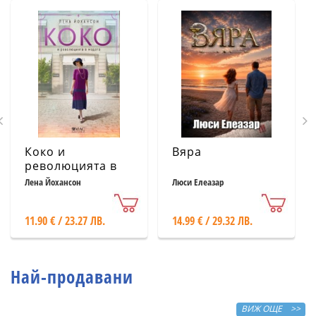
Коко и
Вяра
революцията в
модата
Лена Йохансон
Люси Елеазар
11.90 € / 23.27 ЛВ.
14.99 € / 29.32 ЛВ.
Най-продавани
ВИЖ ОЩЕ >>