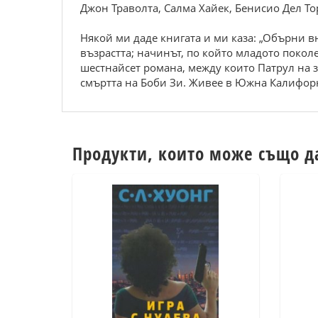
Джон Траволта, Салма Хайек, Бенисио Дел То
Някой ми даде книгата и ми каза: „Обърни в
възрастта; начинът, по който младото поколе
шестнайсет романа, между които Патрул на 
смъртта на Боби Зи. Живее в Южна Калифор
Продукти, които може също д