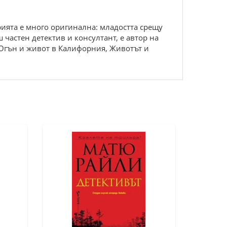
рията е много оригинална: младостта срещу
 частен детектив и консултант, е автор на
 Огън и живот в Калифорния, Животът и