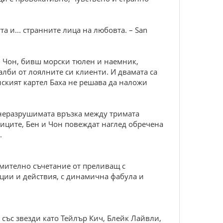
 и... странните лица на любовта. – San
ел Чон, бивш морски тюлен и наемник,
лби от лоялните си клиенти. И двамата са
ският картел Баха не решава да наложи
 неразрушимата връзка между тримата
тиците, Бен и Чон повеждат наглед обречена
.
умително съчетание от преливащ с
ции и действия, с динамична фабула и
 със звезди като Тейлър Кич, Блейк Лайвли,