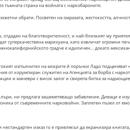
ез тъмната страна на войната с наркобароните.
жетни обрати. Посветен на омразата, жестокостта, алчността
н, отдаден на благотворителност, и най-близкият му прият
ат суперкачествена марихуана, като извличат огромни печа
жнокалифорнийското градче е идиличен... докато мексикан
стокият изпълнител на мокрите й поръчки Ладо подценяват
ния от корумпиран служител на Агенцията за борба с нарко
 акции и маневри с висок залог и свирепа битка за надмощие
илъри, ни предлага зашеметяващо забавление. Диваци е из
оника от съвременните нарковойни. Заплетен пъзел от емо
и нестандартен изказ го е привлякъл да екранизира книгата,