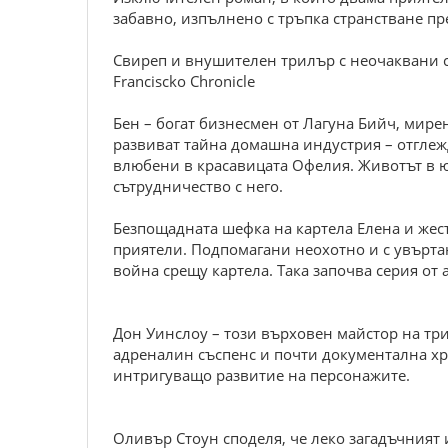
забавно, изпълнено с тръпка странстване пр
Свиреп и внушителен трилър с неочаквани сю
Franciscko Chronicle
Бен – богат бизнесмен от Лагуна Бийч, мире
развиват тайна домашна индустрия – отглежд
влюбени в красавицата Офелия. Животът в ю
сътрудничество с него.
Безпощадната шефка на картела Елена и же
приятели. Подпомагани неохотно и с увърта
война срещу картела. Така започва серия от
Дон Уинслоу – този върховен майстор на тр
адреналин съспенс и почти документална хр
интригуващо развитие на персонажите.
Оливър Стоун споделя, че леко загадъчният 