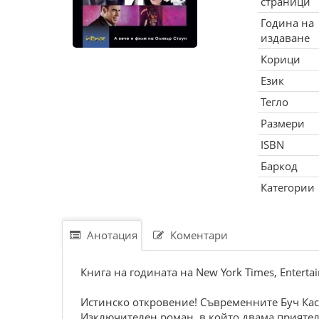
страници
Година на
издаване
Корици
Език
Тегло
Размери
ISBN
Баркод
Категории
Анотация
Коментари
Книга на годината на New York Times, Enterta
Истинско откровение! Съвременните Буч Кас
Изключителен роман, в който двама приятел