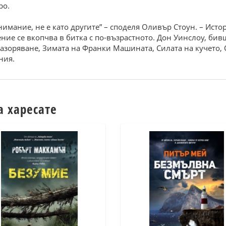
ро.
нимание, не е като другите” – споделя Оливър Стоун. – Исто
ние се вкопчва в битка с по-възрастното. Дон Уинслоу, бивш
зазоряване, Зимата на Франки Машината, Силата на кучето,
ния.
а харесате