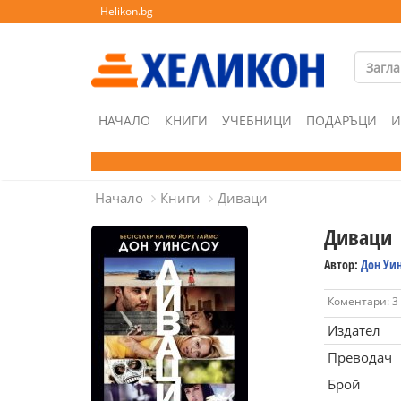
Helikon.bg
НАЧАЛО
КНИГИ
УЧЕБНИЦИ
ПОДАРЪЦИ
И
Начало
Книги
Диваци
Диваци
Автор:
Дон Уи
Коментари: 3
Издател
Преводач
Брой