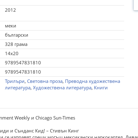
2012
меки
български
328 грама
14x20
9789547831810
9789547831810
Трилъри
,
Световна проза
,
Преводна художествена
литература
,
Художествена литература
,
Книги
inment Weekly и Chicago Sun-Times
иди и Сънданс Кид! – Стивън Кинг
и се изправят срещу могъщ мексикански наркокартел. Дива