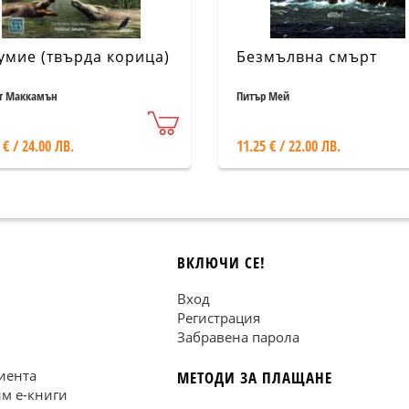
умие (твърда корица)
Безмълвна смърт
т Маккамън
Питър Мей
 € / 24.00 ЛВ.
11.25 € / 22.00 ЛВ.
ВКЛЮЧИ СЕ!
Вход
Регистрация
Забравена парола
иента
МЕТОДИ ЗА ПЛАЩАНЕ
им е-книги