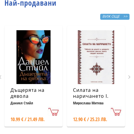
Най-продавани
ВИЖ ОЩЕ >>
Дъщерята на
Силата на
дявола
наричането І.
Тайната на
Даниел Стийл
Мирослава Митева
думите и
древните
10.99 € / 21.49 ЛВ.
12.90 € / 25.23 ЛВ.
български
обичаи, които
сбъдват желания