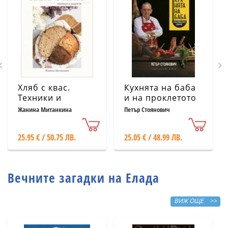
Хляб с квас.
Кухнята на баба
Техники и
и на проклетото
рецепти
й внуче
Жанина Митанкина
Петър Стоянович
25.95 € / 50.75 ЛВ.
25.05 € / 48.99 ЛВ.
Вечните загадки на Елада
ВИЖ ОЩЕ >>