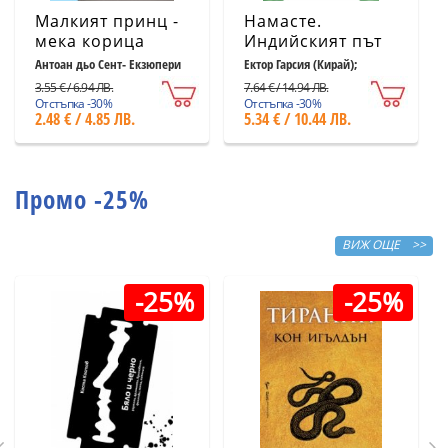
Малкият принц -
Намасте.
мека корица
Индийският път
светлосиня
към щастието,
Антоан дьо Сент- Екзюпери
Ектор Гарсия (Кирай);
Франсеск Миралес
удовлетворението
3.55 € / 6.94 ЛВ.
7.64 € / 14.94 ЛВ.
и успеха
Отстъпка -30%
Отстъпка -30%
2.48 € / 4.85 ЛВ.
5.34 € / 10.44 ЛВ.
Промо -25%
ВИЖ ОЩЕ >>
-25%
-25%