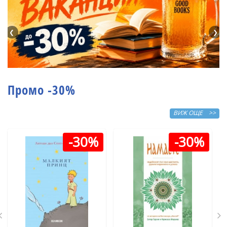
❮
❯
Промо -30%
ВИЖ ОЩЕ >>
-30%
-30%