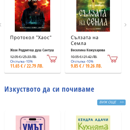
Протокол "Хаос"
Сълзата на
Семла
Жозе Родригеш душ Сантуш
Веселина Кожухарова
12.95 € / 25.33 ЛВ.
10.95 € / 21.42 ЛВ.
Отстъпка -10%
Отстъпка -10%
11.65 € / 22.79 ЛВ.
9.85 € / 19.26 ЛВ.
Изкуството да си почиваме
ВИЖ ОЩЕ >>