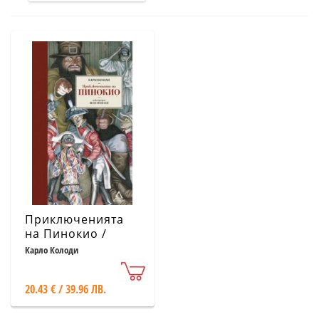
Приключенията
на Пинокио /
Луксозно издание
Карло Колоди
с илюстрации на
Ясен Гюзелев
20.43 € / 39.96 ЛВ.