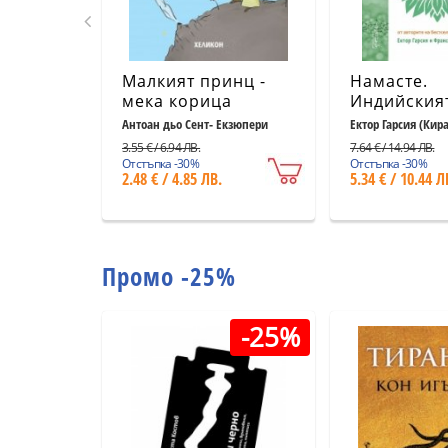
Малкият принц -
Намасте.
мека корица
Индийския
светлосиня
към щастие
Антоан дьо Сент- Екзюпери
Ектор Гарсия (Кир
Миралес
удовлетво
3.55 € / 6.94 ЛВ.
7.64 € / 14.94 ЛВ.
и успеха
Отстъпка -30%
Отстъпка -30%
2.48 € / 4.85 ЛВ.
5.34 € / 10.44 Л
Промо -25%
-25%