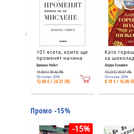
101 есета, които ще
Като горещ
променят начина
за шоколад
ви на мислене
издание)
Бриана Уийст
Лаура Ескивел
15.50 € / 30.32 ЛВ.
10.23 € / 20.01 ЛВ.
Отстъпка -20%
Отстъпка -20%
12.40 € / 24.25 ЛВ.
8.18 € / 16.00 Л
Промо -15%
-15%