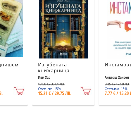
дпишем
Изгубената
Инстамоз
книжарница
Иви Удс
Андерш Хансен
17.90 € / 35.01 ЛВ.
9.15 € / 17.90 ЛВ.
Отстъпка -15%
Отстъпка -15%
В.
15.21 € / 29.75 ЛВ.
7.77 € / 15.20 