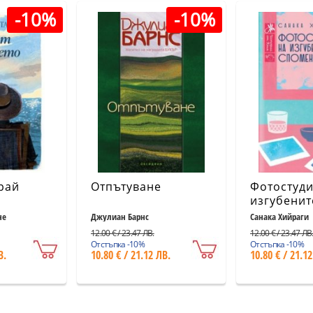
-10%
-10%
рай
Отпътуване
Фотостуди
изгубенит
спомени
не
Джулиан Барнс
Санака Хийраги
12.00 € / 23.47 ЛВ.
12.00 € / 23.47 ЛВ
Отстъпка -10%
Отстъпка -10%
В.
10.80 € / 21.12 ЛВ.
10.80 € / 21.12