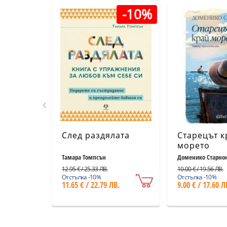
-10%
След раздялата
Старецът к
морето
Тамара Томпсън
Доменико Старно
12.95 € / 25.33 ЛВ.
10.00 € / 19.56 ЛВ.
Отстъпка -10%
Отстъпка -10%
11.65 € / 22.79 ЛВ.
9.00 € / 17.60 Л