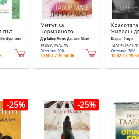
Митът за
Красотата
т път
нормалното.
живееш дв
то,
Травмата, болестта
Автобиог
ай); Франсеск
Д-р Габор Мате; Даниел Мате
Шарън Стоун
рението
и изцелението в
(ново изд
15.00 € / 29.34 ЛВ.
14.32 € / 28.01 ЛВ
една токсична
Отстъпка -30%
Отстъпка -30%
В.
10.50 € / 20.54 ЛВ.
10.02 € / 19.60
култура
-25%
-25%