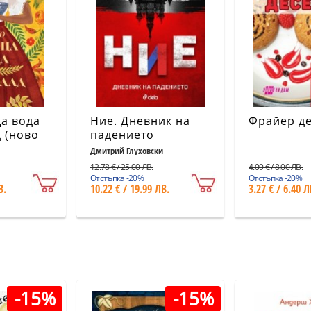
а вода
Ние. Дневник на
Фрайер д
 (ново
падението
Дмитрий Глуховски
12.78 € / 25.00 ЛВ.
4.09 € / 8.00 ЛВ.
Отстъпка -20%
Отстъпка -20%
В.
10.22 € / 19.99 ЛВ.
3.27 € / 6.40 Л
-15%
-15%