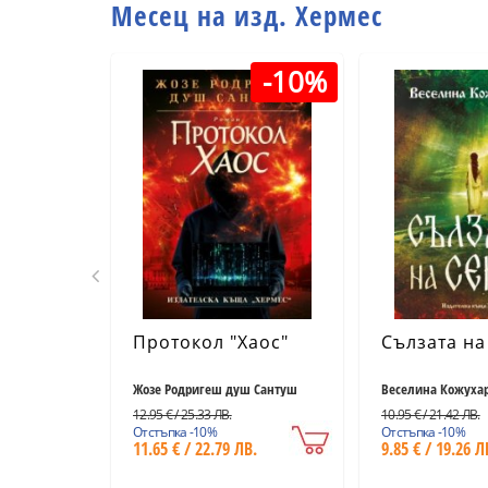
Месец на изд. Хермес
-10%
Протокол "Хаос"
Сълзата на
Жозе Родригеш душ Сантуш
Веселина Кожуха
12.95 € / 25.33 ЛВ.
10.95 € / 21.42 ЛВ.
Отстъпка -10%
Отстъпка -10%
11.65 € / 22.79 ЛВ.
9.85 € / 19.26 Л