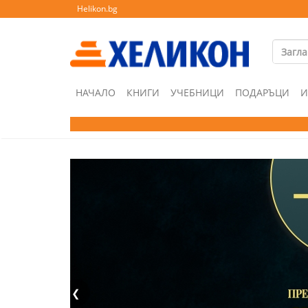
Helikon.bg
НАЧАЛО
КНИГИ
УЧЕБНИЦИ
ПОДАРЪЦИ
И
❮