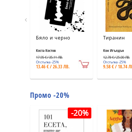
Бяло и черно
Тиранин
Коста Костов
Кон Игълдън
17.95 € / 35.11 ЛВ.
12.78 € / 25.00 ЛВ.
Отстъпка -25%
Отстъпка -25%
13.46 € / 26.33 ЛВ.
9.58 € / 18.74 Л
Промо -20%
-20%