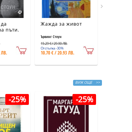
 да
Жажда за живот
Стратигр
а пъти.
кодекс н
рафия
Българи
Ървинг Стоун
ание)
.
15.29 € / 29.90 ЛВ.
2.56 € / 5.01 ЛВ.
Отстъпка -30%
Отстъпка -30%
 ЛВ.
10.70 € / 20.93 ЛВ.
1.79 € / 3.50
ВИЖ ОЩЕ >>
-25%
-25%