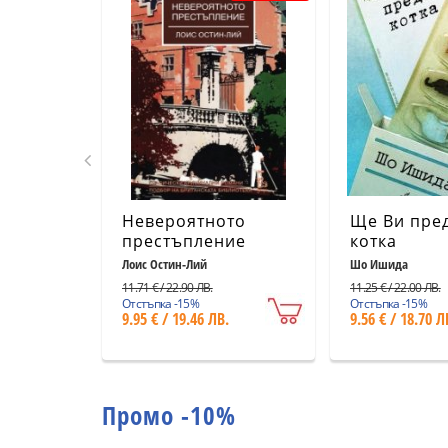
Невероятното
Ще Ви пре
престъпление
котка
Лоис Остин-Лий
Шо Ишида
11.71 € / 22.90 ЛВ.
11.25 € / 22.00 ЛВ.
Отстъпка -15%
Отстъпка -15%
9.95 € / 19.46 ЛВ.
9.56 € / 18.70 Л
Промо -10%