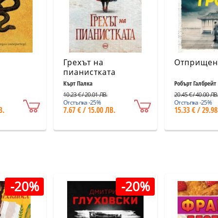
Грехът на
Отприщен
пианистката
Кърт Палка
Робърт Галбрейт
10.23 € / 20.01 ЛВ.
20.45 € / 40.00 ЛВ
Отстъпка -25%
Отстъпка -25%
В.
7.67 € / 15.00 ЛВ.
15.33 € / 29.98
-20%
-20%