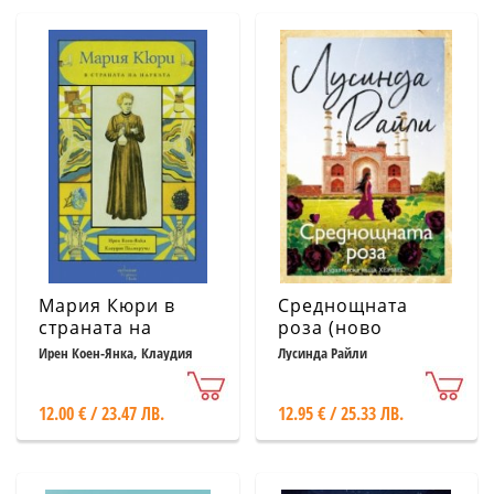
Мария Кюри в
Среднощната
страната на
роза (ново
науката
издание)
Ирен Коен-Янка, Клаудия
Лусинда Райли
Палмаручи
12.00 € / 23.47 ЛВ.
12.95 € / 25.33 ЛВ.