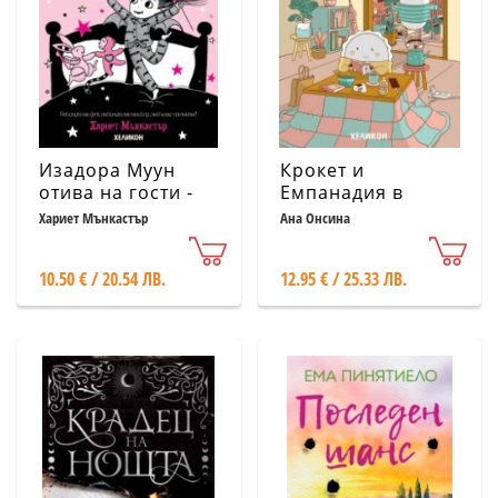
Изадора Муун
Крокет и
отива на гости -
Емпанадия в
Книга 9
Япония
Хариет Мънкастър
Ана Онсина
10.50 € / 20.54 ЛВ.
12.95 € / 25.33 ЛВ.