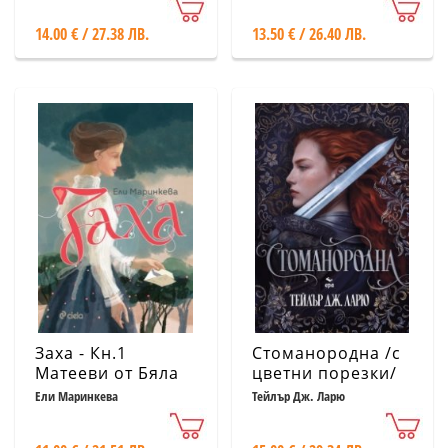
14.00 € / 27.38 ЛВ.
13.50 € / 26.40 ЛВ.
Заха - Кн.1
Стоманородна /с
Матееви от Бяла
цветни порезки/
Ели Маринкева
Тейлър Дж. Ларю