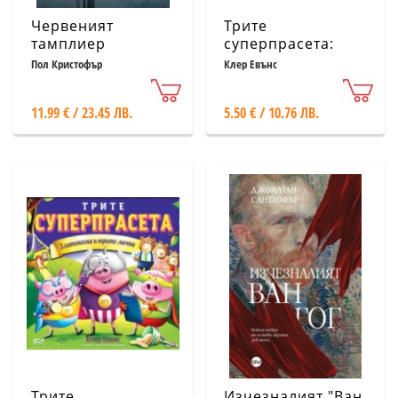
Червеният
Трите
тамплиер
суперпрасета:
Началото
Пол Кристофър
Клер Евънс
11.99 € / 23.45 ЛВ.
5.50 € / 10.76 ЛВ.
Трите
Изчезналият "Ван