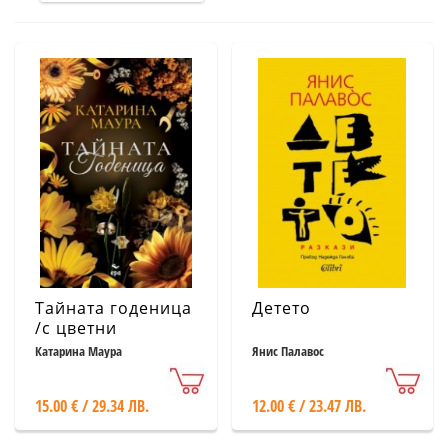
Тайната годеница
Детето
/с цветни
порезки/
Катарина Маура
Янис Палавос
15.00 € / 29.34 ЛВ.
12.00 € / 23.47 ЛВ.