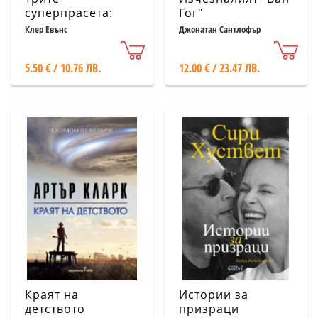
суперпрасета:
Гог"
Златокоска и
Клер Евънс
Джонатан Сантлофър
трите мечки
5.50 € / 10.76 ЛВ.
12.00 € / 23.47 ЛВ.
Краят на
Истории за
детството
призраци