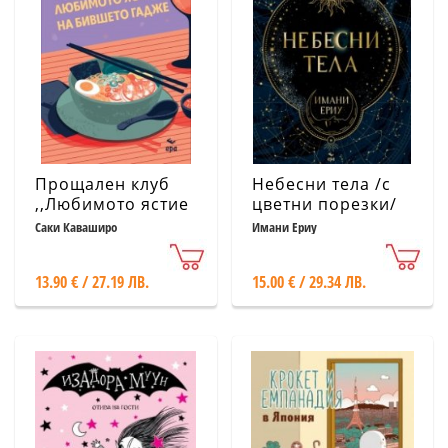
Прощален клуб
Небесни тела /с
,,Любимото ястие
цветни порезки/
на бившето
Саки Каваширо
Имани Ериу
гадже” /с цветни
порезки/
13.90 € / 27.19 ЛВ.
15.00 € / 29.34 ЛВ.