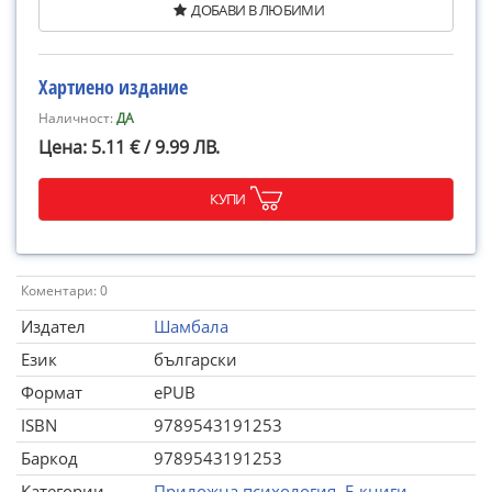
ДОБАВИ В ЛЮБИМИ
Хартиено издание
Наличност:
ДА
Цена: 5.11 € / 9.99 ЛВ.
КУПИ
Коментари: 0
Издател
Шамбала
Език
български
Формат
ePUB
ISBN
9789543191253
Баркод
9789543191253
Категории
Приложна психология
,
Е-книги